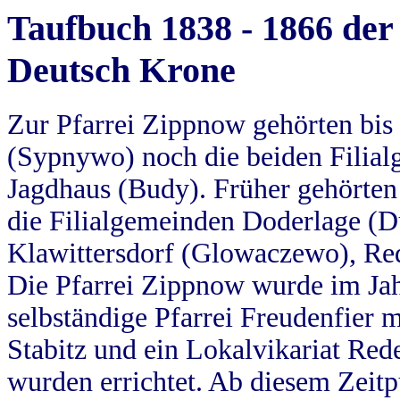
Taufbuch 1838 - 1866 der
Deutsch Krone
Zur Pfarrei Zippnow gehörten bi
(Sypnywo) noch die beiden Filial
Jagdhaus (Budy). Früher gehörten 
die Filialgemeinden Doderlage (D
Klawittersdorf (Glowaczewo), Red
Die Pfarrei Zippnow wurde im Jah
selbständige Pfarrei Freudenfier m
Stabitz und ein Lokalvikariat Red
wurden errichtet. Ab diesem Zeitp