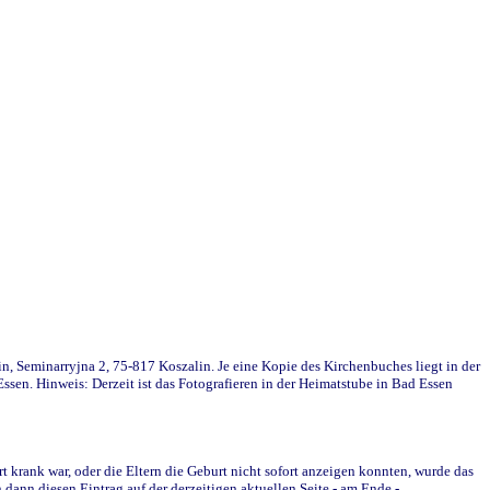
in, Seminarryjna 2, 75-817 Koszalin. Je eine Kopie des Kirchenbuches liegt in der
en. Hinweis: Derzeit ist das Fotografieren in der Heimatstube in Bad Essen
krank war, oder die Eltern die Geburt nicht sofort anzeigen konnten, wurde das
ann diesen Eintrag auf der derzeitigen aktuellen Seite - am Ende -