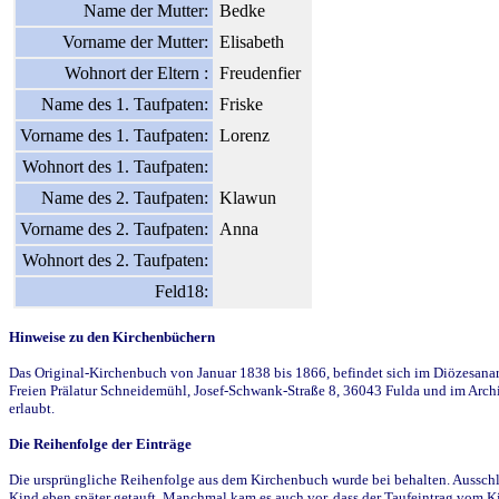
Name der Mutter:
Bedke
Vorname der Mutter:
Elisabeth
Wohnort der Eltern :
Freudenfier
Name des 1. Taufpaten:
Friske
Vorname des 1. Taufpaten:
Lorenz
Wohnort des 1. Taufpaten:
Name des 2. Taufpaten:
Klawun
Vorname des 2. Taufpaten:
Anna
Wohnort des 2. Taufpaten:
Feld18:
Hinweise zu den Kirchenbüchern
Das Original-Kirchenbuch von Januar 1838 bis 1866, befindet sich im Diözesanarch
Freien Prälatur Schneidemühl, Josef-Schwank-Straße 8, 36043 Fulda und im Archi
erlaubt.
Die Reihenfolge der Einträge
Die ursprüngliche Reihenfolge aus dem Kirchenbuch wurde bei behalten. Ausschla
Kind eben später getauft. Manchmal kam es auch vor, dass der Taufeintrag vom Ki