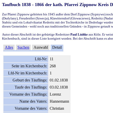
Taufbuch 1838 - 1866 der kath. Pfarrei Zippnow Kreis 
Zur Pfarrei Zippnow gehörten bis 1945 außer dem Dorf Zippnow (Sypnywo) noch d
(Dudylany), Freudenfier (Szwecja), Klawittersdorf (Glowaczewo), Rederitz (Nadarz
Stabitz und ein Lokalvikariat Rederitz mit der Tochterkirche in Doderlage wurd
diesen Gemeinden - wohl noch aus traditionellen Gründen - in Zippnow getauft 
Autor dieser Abschrift ist der gebürtige Rederitzer
Paul Lüdtke
aus Köln. Er weist
Kirchenbuch, sind in dieser Liste korrigiert worden. Bei der Abschrift kann es 
Alles
Suchen
Auswahl
Detail
Lfd-Nr:
11
Seite im Kirchenbuch:
268
Lfd-Nr im Kirchenbuch:
1
Geburt des Täuflings:
01.02.1838
Taufe des Täuflings:
03.02.1838
Vorname des Täuflings:
Lorenz
Name des Vaters:
Hannemann
Vorname des Vaters:
Christian