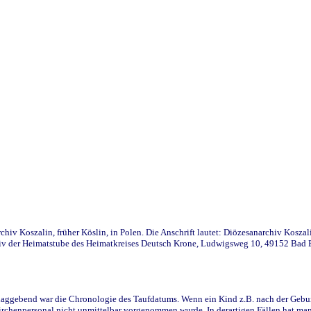
iv Koszalin, früher Köslin, in Polen. Die Anschrift lautet: Diözesanarchiv Koszal
v der Heimatstube des Heimatkreises Deutsch Krone, Ludwigsweg 10, 49152 Bad Ess
ggebend war die Chronologie des Taufdatums. Wenn ein Kind z.B. nach der Geburt 
rchenpersonal nicht unmittelbar vorgenommen wurde. In derartigen Fällen hat man d