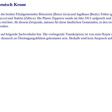
Deutsch Krone
ie beiden Filialgemeinden Briesenitz (Brzez`nica) und Jagdhaus (Budy). Früher g
yce) und Stabitz (Zdbice). Die Pfarrei Zippnow wurde im Jahr 1911 aufgeteilt und e
en errichtet. Ab diesem Zeitpunkt, müssen für diese ländlichen Gemeinden, in den
worden.
 auf folgende Sachverhalte hin: Die vorliegende Transkription ist von einer Kopie 
aber dennoch zu Übertragungsfehlern gekommen sein. Deshalb wird kein Anspruch auf 