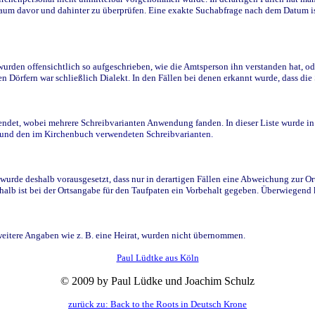
raum davor und dahinter zu überprüfen. Eine exakte Suchabfrage nach dem Datum i
den offensichtlich so aufgeschrieben, wie die Amtsperson ihn verstanden hat, ode
n Dörfern war schließlich Dialekt. In den Fällen bei denen erkannt wurde, dass di
t, wobei mehrere Schreibvarianten Anwendung fanden. In dieser Liste wurde in de
n und den im Kirchenbuch verwendeten Schreibvarianten.
wurde deshalb vorausgesetzt, dass nur in derartigen Fällen eine Abweichung zur O
eshalb ist bei der Ortsangabe für den Taufpaten ein Vorbehalt gegeben. Überwiegen
weitere Angaben wie z. B. eine Heirat, wurden nicht übernommen.
Paul Lüdtke aus Köln
© 2009 by Paul Lüdke und Joachim Schulz
zurück zu: Back to the Roots in Deutsch Krone