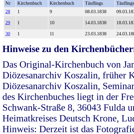
Nr
Kirchenbuch
Kirchenbuch
Täuflings
Täufling
28
1
9
08.03.1838
09.03.18
29
1
10
14.03.1838
18.03.18
30
1
11
23.03.1838
24.03.18
Hinweise zu den Kirchenbücher
Das Original-Kirchenbuch von Jan
Diözesanarchiv Koszalin, früher Kö
Diözesanarchiv Koszalin, Seminar
des Kirchenbuches liegt in der Fr
Schwank-Straße 8, 36043 Fulda u
Heimatkreises Deutsch Krone, Lu
Hinweis: Derzeit ist das Fotograf