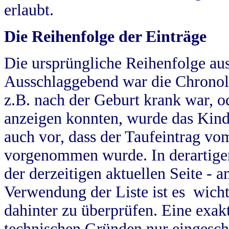
erlaubt.
Die Reihenfolge der Einträge
Die ursprüngliche Reihenfolge au
Ausschlaggebend war die Chronol
z.B. nach der Geburt krank war, od
anzeigen konnten, wurde das Kind
auch vor, dass der Taufeintrag vo
vorgenommen wurde. In derartigen
der derzeitigen aktuellen Seite -
Verwendung der Liste ist es wich
dahinter zu überprüfen. Eine exa
technischen Gründen nur eingesch