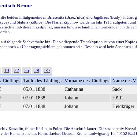
Deutsch Krone
ie beiden Filialgemeinden Briesenitz (Brzez`nica) und Jagdhaus (Budy). Früher g
yce) und Stabitz (Zdbice). Die Pfarrei Zippnow wurde im Jahr 1911 aufgeteilt und e
en errichtet. Ab diesem Zeitpunkt, müssen für diese ländlichen Gemeinden, in den
worden.
 auf folgende Sachverhalte hin: Die vorliegende Transkription ist von einer Kopie 
aber dennoch zu Übertragungsfehlern gekommen sein. Deshalb wird kein Anspruch auf 
19
22
25
28
>>
 Täuflings
Taufe des Täuflings
Vorname des Täuflings
Name des Va
8
05.01.1838
Catharina
Sack
7
07.01.1838
Johann
Höfft
8
07.01.1838
Johann
Heidkrüger
iv Koszalin, früher Köslin, in Polen. Die Anschrift lautet: Diözesanarchiv Koszal
v der Heimatstube des Heimatkreises Deutsch Krone, Ludwigsweg 10, 49152 Bad Ess