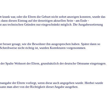
krank war, oder die Eltern die Geburt nicht sofort anzeigen konnten, wurde das
ann diesen Eintrag auf der derzeitigen aktuellen Seite - am Ende -
st aus technischen Gründen nur eingeschränkt möglich. Die Ausgabesortierung
r besser gesagt, wie die Bewohner ihn ausgesprochen haben. Später dann so
e Schreibweise nicht richtig ist, wurden Korrekturen vorgenommen.
r Spalte Wohnort der Eltern, grundsätzlich der deutsche Ortsname eingetragen.
rtsangabe der Eltern vorliegt, wenn diese auch angegeben wurde. Hierbei wurde
d kann man aber von der Richtigkeit dieser Angabe ausgehen.