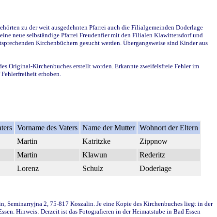
ehörten zu der weit ausgedehnten Pfarrei auch die Filialgemeinden Doderlage
ine neue selbständige Pfarrei Freudenfier mit den Filialen Klawittersdorf und
 entsprechenden Kirchenbüchern gesucht werden. Übergangsweise sind Kinder aus
des Original-Kirchenbuches erstellt worden. Erkannte zweifelsfreie Fehler im
Fehlerfreiheit erhoben.
ters
Vorname des Vaters
Name der Mutter
Wohnort der Eltern
Martin
Katritzke
Zippnow
Martin
Klawun
Rederitz
Lorenz
Schulz
Doderlage
in, Seminarryjna 2, 75-817 Koszalin. Je eine Kopie des Kirchenbuches liegt in der
en. Hinweis: Derzeit ist das Fotografieren in der Heimatstube in Bad Essen