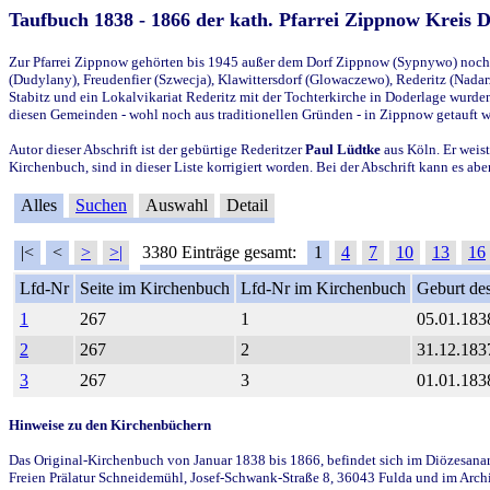
Taufbuch 1838 - 1866 der kath. Pfarrei Zippnow Kreis 
Zur Pfarrei Zippnow gehörten bis 1945 außer dem Dorf Zippnow (Sypnywo) noch d
(Dudylany), Freudenfier (Szwecja), Klawittersdorf (Glowaczewo), Rederitz (Nadarz
Stabitz und ein Lokalvikariat Rederitz mit der Tochterkirche in Doderlage wurd
diesen Gemeinden - wohl noch aus traditionellen Gründen - in Zippnow getauft 
Autor dieser Abschrift ist der gebürtige Rederitzer
Paul Lüdtke
aus Köln. Er weist
Kirchenbuch, sind in dieser Liste korrigiert worden. Bei der Abschrift kann es 
Alles
Suchen
Auswahl
Detail
|<
<
>
>|
3380 Einträge gesamt:
1
4
7
10
13
16
Lfd-Nr
Seite im Kirchenbuch
Lfd-Nr im Kirchenbuch
Geburt des
1
267
1
05.01.183
2
267
2
31.12.183
3
267
3
01.01.183
Hinweise zu den Kirchenbüchern
Das Original-Kirchenbuch von Januar 1838 bis 1866, befindet sich im Diözesanarch
Freien Prälatur Schneidemühl, Josef-Schwank-Straße 8, 36043 Fulda und im Archi