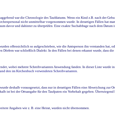
ggebend war die Chronologie des Taufdatums. Wenn ein Kind z.B. nach der Geburt 
rchenpersonal nicht unmittelbar vorgenommen wurde. In derartigen Fällen hat man d
raum davor und dahinter zu überprüfen. Eine exakte Suchabfrage nach dem Datum i
den offensichtlich so aufgeschrieben, wie die Amtsperson ihn verstanden hat, ode
n Dörfern war schließlich Dialekt. In den Fällen bei denen erkannt wurde, dass di
t, wobei mehrere Schreibvarianten Anwendung fanden. In dieser Liste wurde in de
n und den im Kirchenbuch verwendeten Schreibvarianten.
wurde deshalb vorausgesetzt, dass nur in derartigen Fällen eine Abweichung zur O
eshalb ist bei der Ortsangabe für den Taufpaten ein Vorbehalt gegeben. Überwiegen
weitere Angaben wie z. B. eine Heirat, wurden nicht übernommen.