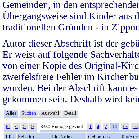
Gemeinden, in den entsprechende
Übergangsweise sind Kinder aus 
traditionellen Gründen - in Zippn
Autor dieser Abschrift ist der geb
Er weist auf folgende Sachverhalte
von einer Kopie des Original-Kirc
zweifelsfreie Fehler im Kirchenbuc
worden. Bei der Abschrift kann e
gekommen sein. Deshalb wird kein
Alles
Suchen
Auswahl
Detail
|<
<
>
>|
3380 Einträge gesamt:
1
4
7
10
13
16
Lfd-
Seite im
Lfd-Nr im
Geburt des
Taufe de