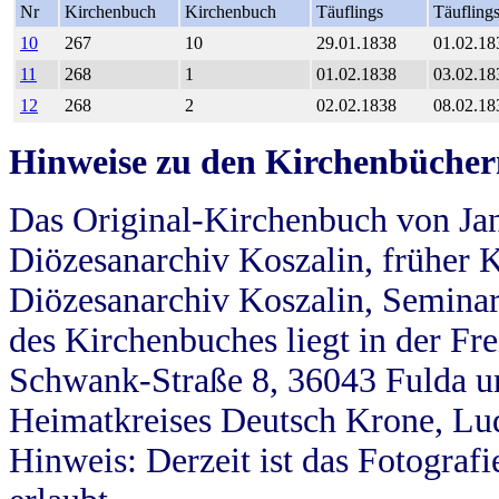
Nr
Kirchenbuch
Kirchenbuch
Täuflings
Täufling
10
267
10
29.01.1838
01.02.18
11
268
1
01.02.1838
03.02.18
12
268
2
02.02.1838
08.02.18
Hinweise zu den Kirchenbücher
Das Original-Kirchenbuch von Jan
Diözesanarchiv Koszalin, früher Kö
Diözesanarchiv Koszalin, Seminar
des Kirchenbuches liegt in der Fr
Schwank-Straße 8, 36043 Fulda u
Heimatkreises Deutsch Krone, Lu
Hinweis: Derzeit ist das Fotograf