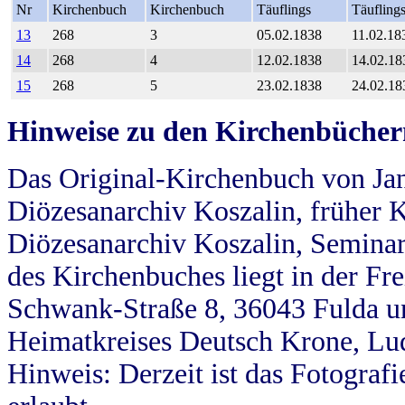
Nr
Kirchenbuch
Kirchenbuch
Täuflings
Täufling
13
268
3
05.02.1838
11.02.18
14
268
4
12.02.1838
14.02.18
15
268
5
23.02.1838
24.02.18
Hinweise zu den Kirchenbücher
Das Original-Kirchenbuch von Jan
Diözesanarchiv Koszalin, früher Kö
Diözesanarchiv Koszalin, Seminar
des Kirchenbuches liegt in der Fr
Schwank-Straße 8, 36043 Fulda u
Heimatkreises Deutsch Krone, Lu
Hinweis: Derzeit ist das Fotograf