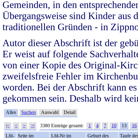
Gemeinden, in den entsprechende
Übergangsweise sind Kinder aus 
traditionellen Gründen - in Zippn
Autor dieser Abschrift ist der geb
Er weist auf folgende Sachverhalte
von einer Kopie des Original-Kirc
zweifelsfreie Fehler im Kirchenbuc
worden. Bei der Abschrift kann e
gekommen sein. Deshalb wird kein
Alles
Suchen
Auswahl
Detail
|<
<
>
>|
3380 Einträge gesamt:
1
4
7
10
13
16
Lfd-
Seite im
Lfd-Nr im
Geburt des
Taufe de