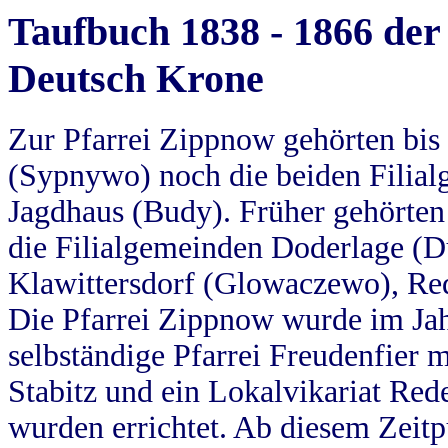
Taufbuch 1838 - 1866 der
Deutsch Krone
Zur Pfarrei Zippnow gehörten bi
(Sypnywo) noch die beiden Filial
Jagdhaus (Budy). Früher gehörten 
die Filialgemeinden Doderlage (D
Klawittersdorf (Glowaczewo), Red
Die Pfarrei Zippnow wurde im Jah
selbständige Pfarrei Freudenfier m
Stabitz und ein Lokalvikariat Red
wurden errichtet. Ab diesem Zeitp