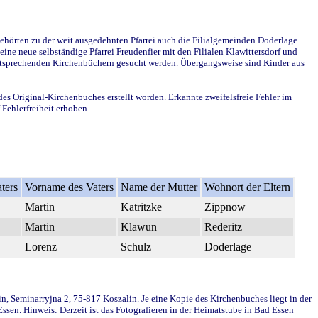
ehörten zu der weit ausgedehnten Pfarrei auch die Filialgemeinden Doderlage
ine neue selbständige Pfarrei Freudenfier mit den Filialen Klawittersdorf und
 entsprechenden Kirchenbüchern gesucht werden. Übergangsweise sind Kinder aus
des Original-Kirchenbuches erstellt worden. Erkannte zweifelsfreie Fehler im
Fehlerfreiheit erhoben.
ters
Vorname des Vaters
Name der Mutter
Wohnort der Eltern
Martin
Katritzke
Zippnow
Martin
Klawun
Rederitz
Lorenz
Schulz
Doderlage
in, Seminarryjna 2, 75-817 Koszalin. Je eine Kopie des Kirchenbuches liegt in der
en. Hinweis: Derzeit ist das Fotografieren in der Heimatstube in Bad Essen