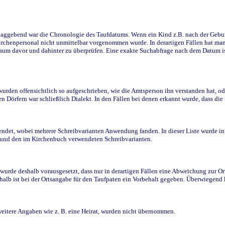
ggebend war die Chronologie des Taufdatums. Wenn ein Kind z.B. nach der Geburt 
rchenpersonal nicht unmittelbar vorgenommen wurde. In derartigen Fällen hat man d
raum davor und dahinter zu überprüfen. Eine exakte Suchabfrage nach dem Datum i
den offensichtlich so aufgeschrieben, wie die Amtsperson ihn verstanden hat, ode
n Dörfern war schließlich Dialekt. In den Fällen bei denen erkannt wurde, dass di
t, wobei mehrere Schreibvarianten Anwendung fanden. In dieser Liste wurde in de
n und den im Kirchenbuch verwendeten Schreibvarianten.
wurde deshalb vorausgesetzt, dass nur in derartigen Fällen eine Abweichung zur O
eshalb ist bei der Ortsangabe für den Taufpaten ein Vorbehalt gegeben. Überwiegen
weitere Angaben wie z. B. eine Heirat, wurden nicht übernommen.