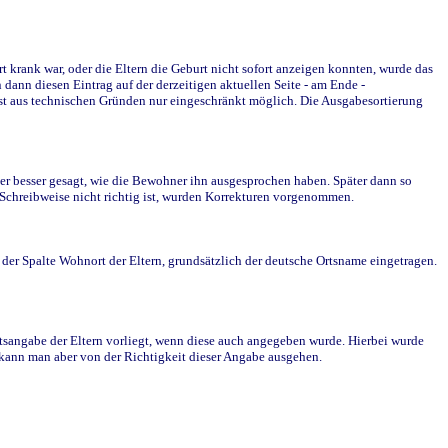
krank war, oder die Eltern die Geburt nicht sofort anzeigen konnten, wurde das
ann diesen Eintrag auf der derzeitigen aktuellen Seite - am Ende -
st aus technischen Gründen nur eingeschränkt möglich. Die Ausgabesortierung
r besser gesagt, wie die Bewohner ihn ausgesprochen haben. Später dann so
e Schreibweise nicht richtig ist, wurden Korrekturen vorgenommen.
r Spalte Wohnort der Eltern, grundsätzlich der deutsche Ortsname eingetragen.
rtsangabe der Eltern vorliegt, wenn diese auch angegeben wurde. Hierbei wurde
d kann man aber von der Richtigkeit dieser Angabe ausgehen.