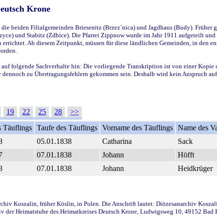
Deutsch Krone
ie beiden Filialgemeinden Briesenitz (Brzez`nica) und Jagdhaus (Budy). Früher g
yce) und Stabitz (Zdbice). Die Pfarrei Zippnow wurde im Jahr 1911 aufgeteilt und e
en errichtet. Ab diesem Zeitpunkt, müssen für diese ländlichen Gemeinden, in den
worden.
 auf folgende Sachverhalte hin: Die vorliegende Transkription ist von einer Kopie 
aber dennoch zu Übertragungsfehlern gekommen sein. Deshalb wird kein Anspruch auf 
19
22
25
28
>>
 Täuflings
Taufe des Täuflings
Vorname des Täuflings
Name des Va
8
05.01.1838
Catharina
Sack
7
07.01.1838
Johann
Höfft
8
07.01.1838
Johann
Heidkrüger
iv Koszalin, früher Köslin, in Polen. Die Anschrift lautet: Diözesanarchiv Koszal
v der Heimatstube des Heimatkreises Deutsch Krone, Ludwigsweg 10, 49152 Bad Ess