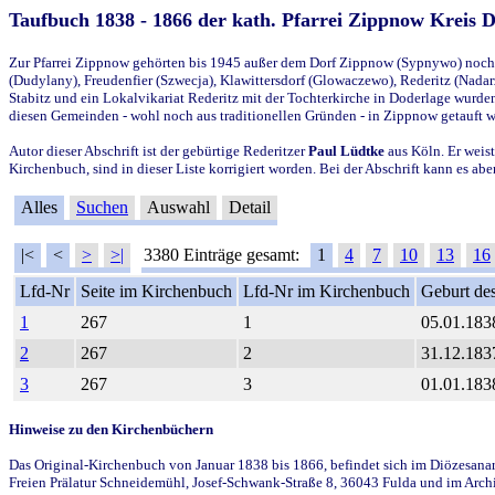
Taufbuch 1838 - 1866 der kath. Pfarrei Zippnow Kreis 
Zur Pfarrei Zippnow gehörten bis 1945 außer dem Dorf Zippnow (Sypnywo) noch d
(Dudylany), Freudenfier (Szwecja), Klawittersdorf (Glowaczewo), Rederitz (Nadarz
Stabitz und ein Lokalvikariat Rederitz mit der Tochterkirche in Doderlage wurd
diesen Gemeinden - wohl noch aus traditionellen Gründen - in Zippnow getauft 
Autor dieser Abschrift ist der gebürtige Rederitzer
Paul Lüdtke
aus Köln. Er weist
Kirchenbuch, sind in dieser Liste korrigiert worden. Bei der Abschrift kann es 
Alles
Suchen
Auswahl
Detail
|<
<
>
>|
3380 Einträge gesamt:
1
4
7
10
13
16
Lfd-Nr
Seite im Kirchenbuch
Lfd-Nr im Kirchenbuch
Geburt des
1
267
1
05.01.183
2
267
2
31.12.183
3
267
3
01.01.183
Hinweise zu den Kirchenbüchern
Das Original-Kirchenbuch von Januar 1838 bis 1866, befindet sich im Diözesanarch
Freien Prälatur Schneidemühl, Josef-Schwank-Straße 8, 36043 Fulda und im Archi