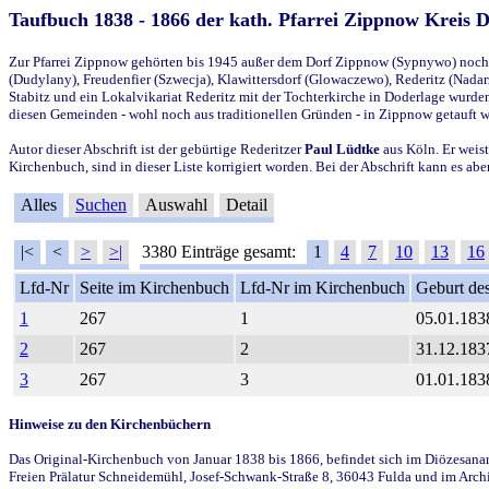
Taufbuch 1838 - 1866 der kath. Pfarrei Zippnow Kreis 
Zur Pfarrei Zippnow gehörten bis 1945 außer dem Dorf Zippnow (Sypnywo) noch d
(Dudylany), Freudenfier (Szwecja), Klawittersdorf (Glowaczewo), Rederitz (Nadarz
Stabitz und ein Lokalvikariat Rederitz mit der Tochterkirche in Doderlage wurd
diesen Gemeinden - wohl noch aus traditionellen Gründen - in Zippnow getauft 
Autor dieser Abschrift ist der gebürtige Rederitzer
Paul Lüdtke
aus Köln. Er weist
Kirchenbuch, sind in dieser Liste korrigiert worden. Bei der Abschrift kann es 
Alles
Suchen
Auswahl
Detail
|<
<
>
>|
3380 Einträge gesamt:
1
4
7
10
13
16
Lfd-Nr
Seite im Kirchenbuch
Lfd-Nr im Kirchenbuch
Geburt des
1
267
1
05.01.183
2
267
2
31.12.183
3
267
3
01.01.183
Hinweise zu den Kirchenbüchern
Das Original-Kirchenbuch von Januar 1838 bis 1866, befindet sich im Diözesanarch
Freien Prälatur Schneidemühl, Josef-Schwank-Straße 8, 36043 Fulda und im Archi