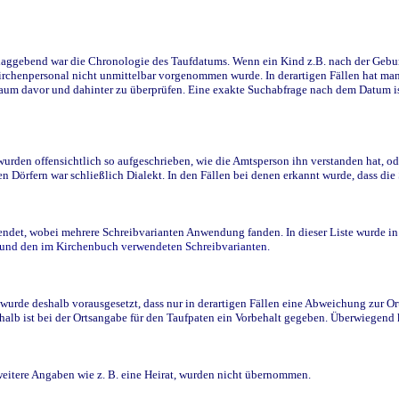
ggebend war die Chronologie des Taufdatums. Wenn ein Kind z.B. nach der Geburt 
rchenpersonal nicht unmittelbar vorgenommen wurde. In derartigen Fällen hat man d
raum davor und dahinter zu überprüfen. Eine exakte Suchabfrage nach dem Datum i
den offensichtlich so aufgeschrieben, wie die Amtsperson ihn verstanden hat, ode
n Dörfern war schließlich Dialekt. In den Fällen bei denen erkannt wurde, dass di
t, wobei mehrere Schreibvarianten Anwendung fanden. In dieser Liste wurde in de
n und den im Kirchenbuch verwendeten Schreibvarianten.
wurde deshalb vorausgesetzt, dass nur in derartigen Fällen eine Abweichung zur O
eshalb ist bei der Ortsangabe für den Taufpaten ein Vorbehalt gegeben. Überwiegen
weitere Angaben wie z. B. eine Heirat, wurden nicht übernommen.