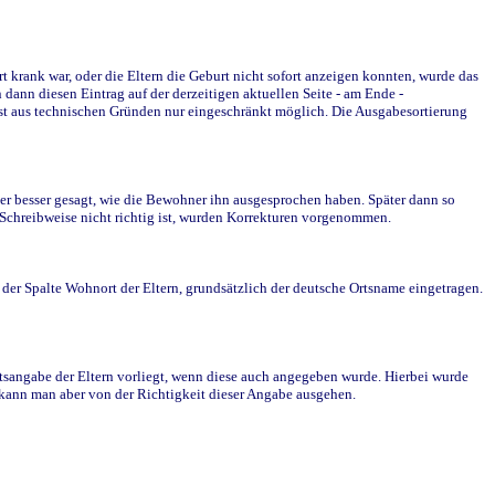
krank war, oder die Eltern die Geburt nicht sofort anzeigen konnten, wurde das
ann diesen Eintrag auf der derzeitigen aktuellen Seite - am Ende -
st aus technischen Gründen nur eingeschränkt möglich. Die Ausgabesortierung
r besser gesagt, wie die Bewohner ihn ausgesprochen haben. Später dann so
e Schreibweise nicht richtig ist, wurden Korrekturen vorgenommen.
r Spalte Wohnort der Eltern, grundsätzlich der deutsche Ortsname eingetragen.
rtsangabe der Eltern vorliegt, wenn diese auch angegeben wurde. Hierbei wurde
d kann man aber von der Richtigkeit dieser Angabe ausgehen.