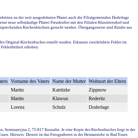
ehörten zu der weit ausgedehnten Pfarrei auch die Filialgemeinden Doderlage
ine neue selbständige Pfarrei Freudenfier mit den Filialen Klawittersdorf und
 entsprechenden Kirchenbüchern gesucht werden. Übergangsweise sind Kinder aus
des Original-Kirchenbuches erstellt worden. Erkannte zweifelsfreie Fehler im
Fehlerfreiheit erhoben.
ters
Vorname des Vaters
Name der Mutter
Wohnort der Eltern
Martin
Katritzke
Zippnow
Martin
Klawun
Rederitz
Lorenz
Schulz
Doderlage
in, Seminarryjna 2, 75-817 Koszalin. Je eine Kopie des Kirchenbuches liegt in der
en. Hinweis: Derzeit ist das Fotografieren in der Heimatstube in Bad Essen