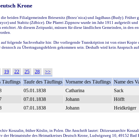
Deutsch Krone
ie beiden Filialgemeinden Briesenitz (Brzez`nica) und Jagdhaus (Budy). Früher g
yce) und Stabitz (Zdbice). Die Pfarrei Zippnow wurde im Jahr 1911 aufgeteilt und e
en errichtet. Ab diesem Zeitpunkt, müssen für diese ländlichen Gemeinden, in den
worden.
 auf folgende Sachverhalte hin: Die vorliegende Transkription ist von einer Kopie 
aber dennoch zu Übertragungsfehlern gekommen sein. Deshalb wird kein Anspruch auf 
19
22
25
28
>>
 Täuflings
Taufe des Täuflings
Vorname des Täuflings
Name des Va
8
05.01.1838
Catharina
Sack
7
07.01.1838
Johann
Höfft
8
07.01.1838
Johann
Heidkrüger
iv Koszalin, früher Köslin, in Polen. Die Anschrift lautet: Diözesanarchiv Koszal
v der Heimatstube des Heimatkreises Deutsch Krone, Ludwigsweg 10, 49152 Bad Ess