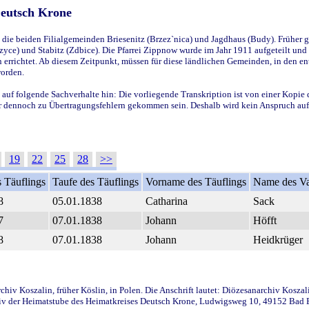
Deutsch Krone
ie beiden Filialgemeinden Briesenitz (Brzez`nica) und Jagdhaus (Budy). Früher g
yce) und Stabitz (Zdbice). Die Pfarrei Zippnow wurde im Jahr 1911 aufgeteilt und e
en errichtet. Ab diesem Zeitpunkt, müssen für diese ländlichen Gemeinden, in den
worden.
 auf folgende Sachverhalte hin: Die vorliegende Transkription ist von einer Kopie 
aber dennoch zu Übertragungsfehlern gekommen sein. Deshalb wird kein Anspruch auf 
19
22
25
28
>>
 Täuflings
Taufe des Täuflings
Vorname des Täuflings
Name des Va
8
05.01.1838
Catharina
Sack
7
07.01.1838
Johann
Höfft
8
07.01.1838
Johann
Heidkrüger
iv Koszalin, früher Köslin, in Polen. Die Anschrift lautet: Diözesanarchiv Koszal
v der Heimatstube des Heimatkreises Deutsch Krone, Ludwigsweg 10, 49152 Bad Ess