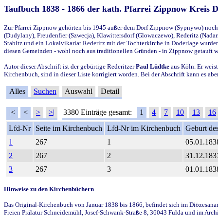
Taufbuch 1838 - 1866 der kath. Pfarrei Zippnow Kreis 
Zur Pfarrei Zippnow gehörten bis 1945 außer dem Dorf Zippnow (Sypnywo) noch d
(Dudylany), Freudenfier (Szwecja), Klawittersdorf (Glowaczewo), Rederitz (Nadarz
Stabitz und ein Lokalvikariat Rederitz mit der Tochterkirche in Doderlage wurd
diesen Gemeinden - wohl noch aus traditionellen Gründen - in Zippnow getauft 
Autor dieser Abschrift ist der gebürtige Rederitzer
Paul Lüdtke
aus Köln. Er weist
Kirchenbuch, sind in dieser Liste korrigiert worden. Bei der Abschrift kann es 
Alles
Suchen
Auswahl
Detail
|<
<
>
>|
3380 Einträge gesamt:
1
4
7
10
13
16
Lfd-Nr
Seite im Kirchenbuch
Lfd-Nr im Kirchenbuch
Geburt des
1
267
1
05.01.183
2
267
2
31.12.183
3
267
3
01.01.183
Hinweise zu den Kirchenbüchern
Das Original-Kirchenbuch von Januar 1838 bis 1866, befindet sich im Diözesanarch
Freien Prälatur Schneidemühl, Josef-Schwank-Straße 8, 36043 Fulda und im Archi