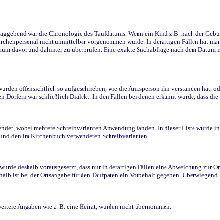
ggebend war die Chronologie des Taufdatums. Wenn ein Kind z.B. nach der Geburt 
rchenpersonal nicht unmittelbar vorgenommen wurde. In derartigen Fällen hat man d
raum davor und dahinter zu überprüfen. Eine exakte Suchabfrage nach dem Datum i
den offensichtlich so aufgeschrieben, wie die Amtsperson ihn verstanden hat, ode
n Dörfern war schließlich Dialekt. In den Fällen bei denen erkannt wurde, dass di
t, wobei mehrere Schreibvarianten Anwendung fanden. In dieser Liste wurde in de
n und den im Kirchenbuch verwendeten Schreibvarianten.
wurde deshalb vorausgesetzt, dass nur in derartigen Fällen eine Abweichung zur O
eshalb ist bei der Ortsangabe für den Taufpaten ein Vorbehalt gegeben. Überwiegen
weitere Angaben wie z. B. eine Heirat, wurden nicht übernommen.