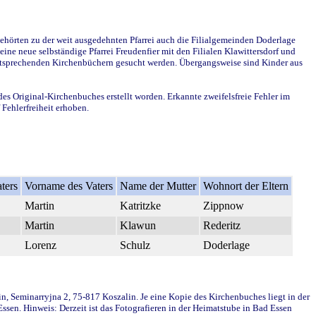
ehörten zu der weit ausgedehnten Pfarrei auch die Filialgemeinden Doderlage
ine neue selbständige Pfarrei Freudenfier mit den Filialen Klawittersdorf und
 entsprechenden Kirchenbüchern gesucht werden. Übergangsweise sind Kinder aus
des Original-Kirchenbuches erstellt worden. Erkannte zweifelsfreie Fehler im
Fehlerfreiheit erhoben.
ters
Vorname des Vaters
Name der Mutter
Wohnort der Eltern
Martin
Katritzke
Zippnow
Martin
Klawun
Rederitz
Lorenz
Schulz
Doderlage
in, Seminarryjna 2, 75-817 Koszalin. Je eine Kopie des Kirchenbuches liegt in der
en. Hinweis: Derzeit ist das Fotografieren in der Heimatstube in Bad Essen