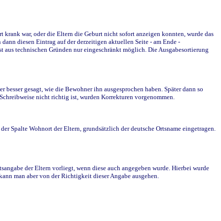
krank war, oder die Eltern die Geburt nicht sofort anzeigen konnten, wurde das
ann diesen Eintrag auf der derzeitigen aktuellen Seite - am Ende -
st aus technischen Gründen nur eingeschränkt möglich. Die Ausgabesortierung
r besser gesagt, wie die Bewohner ihn ausgesprochen haben. Später dann so
e Schreibweise nicht richtig ist, wurden Korrekturen vorgenommen.
r Spalte Wohnort der Eltern, grundsätzlich der deutsche Ortsname eingetragen.
rtsangabe der Eltern vorliegt, wenn diese auch angegeben wurde. Hierbei wurde
d kann man aber von der Richtigkeit dieser Angabe ausgehen.