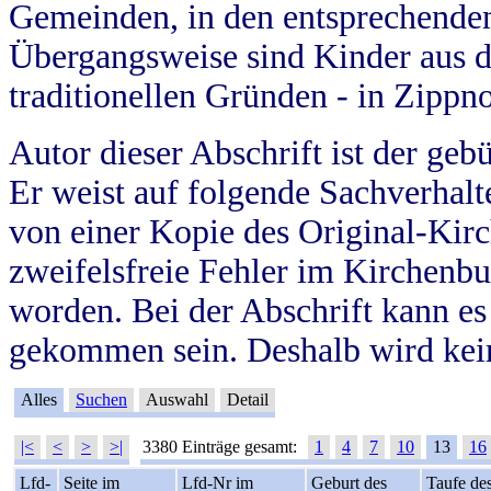
Gemeinden, in den entsprechende
Übergangsweise sind Kinder aus 
traditionellen Gründen - in Zippn
Autor dieser Abschrift ist der geb
Er weist auf folgende Sachverhalte
von einer Kopie des Original-Kirc
zweifelsfreie Fehler im Kirchenbuc
worden. Bei der Abschrift kann e
gekommen sein. Deshalb wird kein
Alles
Suchen
Auswahl
Detail
|<
<
>
>|
3380 Einträge gesamt:
1
4
7
10
13
16
Lfd-
Seite im
Lfd-Nr im
Geburt des
Taufe de