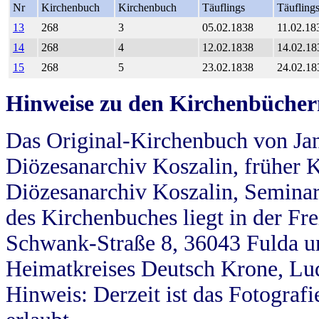
Nr
Kirchenbuch
Kirchenbuch
Täuflings
Täufling
13
268
3
05.02.1838
11.02.18
14
268
4
12.02.1838
14.02.18
15
268
5
23.02.1838
24.02.18
Hinweise zu den Kirchenbücher
Das Original-Kirchenbuch von Jan
Diözesanarchiv Koszalin, früher Kö
Diözesanarchiv Koszalin, Seminar
des Kirchenbuches liegt in der Fr
Schwank-Straße 8, 36043 Fulda u
Heimatkreises Deutsch Krone, Lu
Hinweis: Derzeit ist das Fotograf