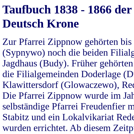
Taufbuch 1838 - 1866 der
Deutsch Krone
Zur Pfarrei Zippnow gehörten bi
(Sypnywo) noch die beiden Filial
Jagdhaus (Budy). Früher gehörten 
die Filialgemeinden Doderlage (D
Klawittersdorf (Glowaczewo), Red
Die Pfarrei Zippnow wurde im Jah
selbständige Pfarrei Freudenfier m
Stabitz und ein Lokalvikariat Red
wurden errichtet. Ab diesem Zeitp