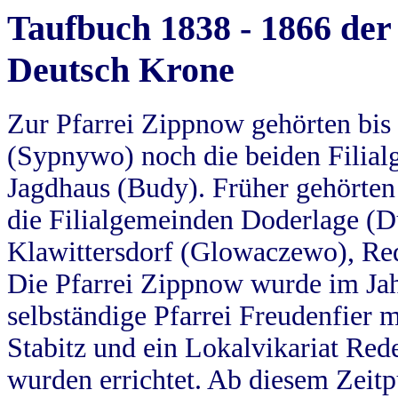
Taufbuch 1838 - 1866 der
Deutsch Krone
Zur Pfarrei Zippnow gehörten bi
(Sypnywo) noch die beiden Filial
Jagdhaus (Budy). Früher gehörten 
die Filialgemeinden Doderlage (D
Klawittersdorf (Glowaczewo), Red
Die Pfarrei Zippnow wurde im Jah
selbständige Pfarrei Freudenfier m
Stabitz und ein Lokalvikariat Red
wurden errichtet. Ab diesem Zeitp