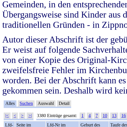
Gemeinden, in den entsprechende
Übergangsweise sind Kinder aus 
traditionellen Gründen - in Zippn
Autor dieser Abschrift ist der geb
Er weist auf folgende Sachverhalte
von einer Kopie des Original-Kirc
zweifelsfreie Fehler im Kirchenbuc
worden. Bei der Abschrift kann e
gekommen sein. Deshalb wird kein
Alles
Suchen
Auswahl
Detail
|<
<
>
>|
3380 Einträge gesamt:
1
4
7
10
13
16
Lfd-
Seite im
Lfd-Nr im
Geburt des
Taufe de