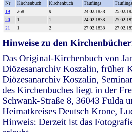
Nr
Kirchenbuch
Kirchenbuch
Täuflings
Täufling
19
268
9
24.02.1838
25.02.18
20
1
1
24.02.1838
25.02.18
21
1
2
27.02.1838
27.02.18
Hinweise zu den Kirchenbücher
Das Original-Kirchenbuch von Jan
Diözesanarchiv Koszalin, früher Kö
Diözesanarchiv Koszalin, Seminar
des Kirchenbuches liegt in der Fr
Schwank-Straße 8, 36043 Fulda u
Heimatkreises Deutsch Krone, Lu
Hinweis: Derzeit ist das Fotograf