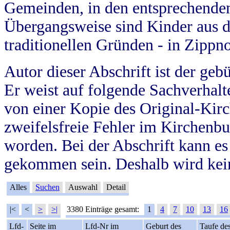
Gemeinden, in den entsprechende
Übergangsweise sind Kinder aus 
traditionellen Gründen - in Zippn
Autor dieser Abschrift ist der geb
Er weist auf folgende Sachverhalte
von einer Kopie des Original-Kirc
zweifelsfreie Fehler im Kirchenbuc
worden. Bei der Abschrift kann e
gekommen sein. Deshalb wird kein
Alles
Suchen
Auswahl
Detail
|<
<
>
>|
3380 Einträge gesamt:
1
4
7
10
13
16
Lfd-
Seite im
Lfd-Nr im
Geburt des
Taufe de