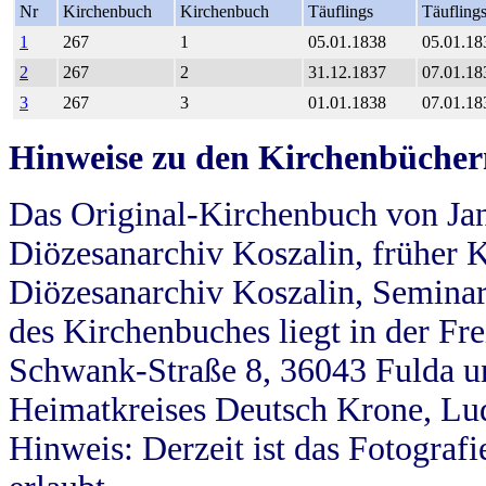
Nr
Kirchenbuch
Kirchenbuch
Täuflings
Täufling
1
267
1
05.01.1838
05.01.18
2
267
2
31.12.1837
07.01.18
3
267
3
01.01.1838
07.01.18
Hinweise zu den Kirchenbücher
Das Original-Kirchenbuch von Jan
Diözesanarchiv Koszalin, früher Kö
Diözesanarchiv Koszalin, Seminar
des Kirchenbuches liegt in der Fr
Schwank-Straße 8, 36043 Fulda u
Heimatkreises Deutsch Krone, Lu
Hinweis: Derzeit ist das Fotograf