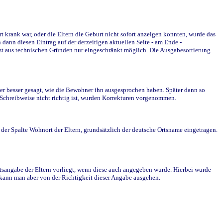
krank war, oder die Eltern die Geburt nicht sofort anzeigen konnten, wurde das
ann diesen Eintrag auf der derzeitigen aktuellen Seite - am Ende -
st aus technischen Gründen nur eingeschränkt möglich. Die Ausgabesortierung
r besser gesagt, wie die Bewohner ihn ausgesprochen haben. Später dann so
e Schreibweise nicht richtig ist, wurden Korrekturen vorgenommen.
r Spalte Wohnort der Eltern, grundsätzlich der deutsche Ortsname eingetragen.
rtsangabe der Eltern vorliegt, wenn diese auch angegeben wurde. Hierbei wurde
d kann man aber von der Richtigkeit dieser Angabe ausgehen.