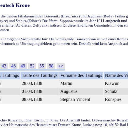
Deutsch Krone
ie beiden Filialgemeinden Briesenitz (Brzez`nica) und Jagdhaus (Budy). Früher g
yce) und Stabitz (Zdbice). Die Pfarrei Zippnow wurde im Jahr 1911 aufgeteilt und e
en errichtet. Ab diesem Zeitpunkt, müssen für diese ländlichen Gemeinden, in den
worden.
 auf folgende Sachverhalte hin: Die vorliegende Transkription ist von einer Kopie 
aber dennoch zu Übertragungsfehlern gekommen sein. Deshalb wird kein Anspruch auf 
43
46
49
52
55
58
>>
 Täuflings
Taufe des Täuflings
Vorname des Täuflings
Name des Va
8
28.03.1838
Martin
Klawun
8
01.04.1838
Augustus
Schulz
8
08.04.1838
Stephan Vincent
Rönspies
iv Koszalin, früher Köslin, in Polen. Die Anschrift lautet: Diözesanarchiv Koszal
v der Heimatstube des Heimatkreises Deutsch Krone, Ludwigsweg 10, 49152 Bad Ess