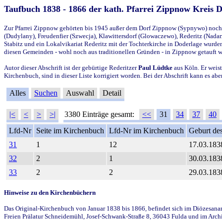
Taufbuch 1838 - 1866 der kath. Pfarrei Zippnow Kreis 
Zur Pfarrei Zippnow gehörten bis 1945 außer dem Dorf Zippnow (Sypnywo) noch d
(Dudylany), Freudenfier (Szwecja), Klawittersdorf (Glowaczewo), Rederitz (Nadarz
Stabitz und ein Lokalvikariat Rederitz mit der Tochterkirche in Doderlage wurd
diesen Gemeinden - wohl noch aus traditionellen Gründen - in Zippnow getauft 
Autor dieser Abschrift ist der gebürtige Rederitzer
Paul Lüdtke
aus Köln. Er weist
Kirchenbuch, sind in dieser Liste korrigiert worden. Bei der Abschrift kann es 
Alles
Suchen
Auswahl
Detail
|<
<
>
>|
3380 Einträge gesamt:
<<
31
34
37
40
Lfd-Nr
Seite im Kirchenbuch
Lfd-Nr im Kirchenbuch
Geburt des
31
1
12
17.03.183
32
2
1
30.03.183
33
2
2
29.03.183
Hinweise zu den Kirchenbüchern
Das Original-Kirchenbuch von Januar 1838 bis 1866, befindet sich im Diözesanarch
Freien Prälatur Schneidemühl, Josef-Schwank-Straße 8, 36043 Fulda und im Archi