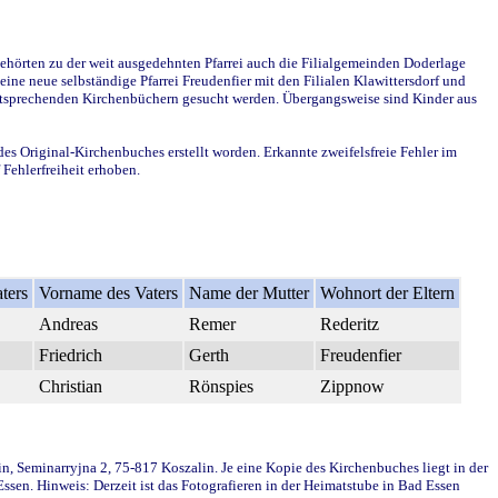
ehörten zu der weit ausgedehnten Pfarrei auch die Filialgemeinden Doderlage
ine neue selbständige Pfarrei Freudenfier mit den Filialen Klawittersdorf und
 entsprechenden Kirchenbüchern gesucht werden. Übergangsweise sind Kinder aus
des Original-Kirchenbuches erstellt worden. Erkannte zweifelsfreie Fehler im
Fehlerfreiheit erhoben.
ters
Vorname des Vaters
Name der Mutter
Wohnort der Eltern
Andreas
Remer
Rederitz
Friedrich
Gerth
Freudenfier
Christian
Rönspies
Zippnow
in, Seminarryjna 2, 75-817 Koszalin. Je eine Kopie des Kirchenbuches liegt in der
en. Hinweis: Derzeit ist das Fotografieren in der Heimatstube in Bad Essen