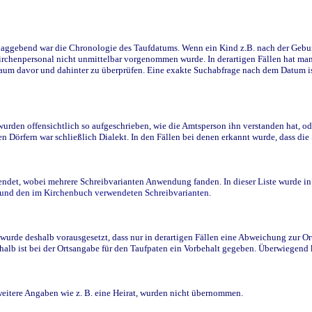
ggebend war die Chronologie des Taufdatums. Wenn ein Kind z.B. nach der Geburt 
rchenpersonal nicht unmittelbar vorgenommen wurde. In derartigen Fällen hat man d
raum davor und dahinter zu überprüfen. Eine exakte Suchabfrage nach dem Datum i
den offensichtlich so aufgeschrieben, wie die Amtsperson ihn verstanden hat, ode
n Dörfern war schließlich Dialekt. In den Fällen bei denen erkannt wurde, dass di
t, wobei mehrere Schreibvarianten Anwendung fanden. In dieser Liste wurde in de
n und den im Kirchenbuch verwendeten Schreibvarianten.
wurde deshalb vorausgesetzt, dass nur in derartigen Fällen eine Abweichung zur O
eshalb ist bei der Ortsangabe für den Taufpaten ein Vorbehalt gegeben. Überwiegen
weitere Angaben wie z. B. eine Heirat, wurden nicht übernommen.