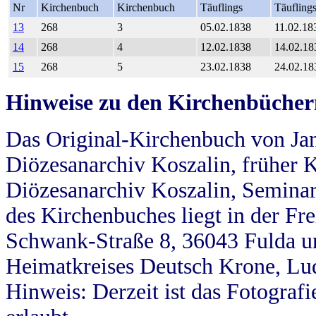
Nr
Kirchenbuch
Kirchenbuch
Täuflings
Täufling
13
268
3
05.02.1838
11.02.18
14
268
4
12.02.1838
14.02.18
15
268
5
23.02.1838
24.02.18
Hinweise zu den Kirchenbücher
Das Original-Kirchenbuch von Jan
Diözesanarchiv Koszalin, früher Kö
Diözesanarchiv Koszalin, Seminar
des Kirchenbuches liegt in der Fr
Schwank-Straße 8, 36043 Fulda u
Heimatkreises Deutsch Krone, Lu
Hinweis: Derzeit ist das Fotograf