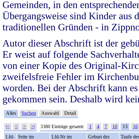
Gemeinden, in den entsprechende
Übergangsweise sind Kinder aus 
traditionellen Gründen - in Zippn
Autor dieser Abschrift ist der geb
Er weist auf folgende Sachverhalte
von einer Kopie des Original-Kirc
zweifelsfreie Fehler im Kirchenbuc
worden. Bei der Abschrift kann e
gekommen sein. Deshalb wird kein
Alles
Suchen
Auswahl
Detail
|<
<
>
>|
3380 Einträge gesamt:
1
4
7
10
13
16
Lfd-
Seite im
Lfd-Nr im
Geburt des
Taufe de