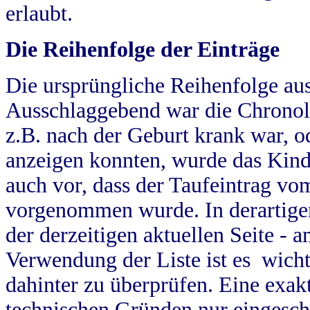
erlaubt.
Die Reihenfolge der Einträge
Die ursprüngliche Reihenfolge au
Ausschlaggebend war die Chronol
z.B. nach der Geburt krank war, od
anzeigen konnten, wurde das Kind
auch vor, dass der Taufeintrag vo
vorgenommen wurde. In derartigen
der derzeitigen aktuellen Seite -
Verwendung der Liste ist es wich
dahinter zu überprüfen. Eine exa
technischen Gründen nur eingesch