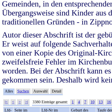
Gemeinden, in den entsprechende
Übergangsweise sind Kinder aus 
traditionellen Gründen - in Zippn
Autor dieser Abschrift ist der geb
Er weist auf folgende Sachverhalte
von einer Kopie des Original-Kirc
zweifelsfreie Fehler im Kirchenbuc
worden. Bei der Abschrift kann e
gekommen sein. Deshalb wird kein
Alles
Suchen
Auswahl
Detail
|<
<
>
>|
3380 Einträge gesamt:
1
4
7
10
13
16
Lfd-
Seite im
Lfd-Nr im
Geburt des
Taufe de