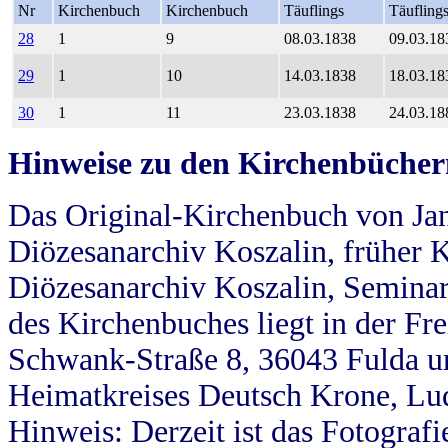
Nr
Kirchenbuch
Kirchenbuch
Täuflings
Täufling
28
1
9
08.03.1838
09.03.18
29
1
10
14.03.1838
18.03.18
30
1
11
23.03.1838
24.03.18
Hinweise zu den Kirchenbücher
Das Original-Kirchenbuch von Jan
Diözesanarchiv Koszalin, früher Kö
Diözesanarchiv Koszalin, Seminar
des Kirchenbuches liegt in der Fr
Schwank-Straße 8, 36043 Fulda u
Heimatkreises Deutsch Krone, Lu
Hinweis: Derzeit ist das Fotograf