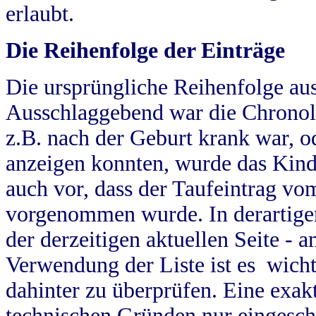
erlaubt.
Die Reihenfolge der Einträge
Die ursprüngliche Reihenfolge au
Ausschlaggebend war die Chronol
z.B. nach der Geburt krank war, od
anzeigen konnten, wurde das Kind
auch vor, dass der Taufeintrag vo
vorgenommen wurde. In derartigen
der derzeitigen aktuellen Seite -
Verwendung der Liste ist es wich
dahinter zu überprüfen. Eine exa
technischen Gründen nur eingesch