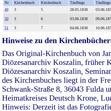
Nr
Kirchenbuch
Kirchenbuch
Täuflings
Täuflings
49
3
5
28.05.1838
03.06.18
50
3
6
03.06.1838
09.06.18
51
3
7
04.06.1838
10.06.18
Hinweise zu den Kirchenbücher
Das Original-Kirchenbuch von Jan
Diözesanarchiv Koszalin, früher Kö
Diözesanarchiv Koszalin, Seminar
des Kirchenbuches liegt in der Fr
Schwank-Straße 8, 36043 Fulda u
Heimatkreises Deutsch Krone, Lu
Hinweis: Derzeit ist das Fotograf