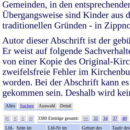
Gemeinden, in den entsprechende
Übergangsweise sind Kinder aus 
traditionellen Gründen - in Zippn
Autor dieser Abschrift ist der geb
Er weist auf folgende Sachverhalte
von einer Kopie des Original-Kirc
zweifelsfreie Fehler im Kirchenbuc
worden. Bei der Abschrift kann e
gekommen sein. Deshalb wird kein
Alles
Suchen
Auswahl
Detail
|<
<
>
>|
3380 Einträge gesamt:
<<
31
34
37
40
Lfd-
Seite im
Lfd-Nr im
Geburt des
Taufe des