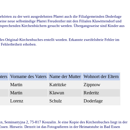
ehörten zu der weit ausgedehnten Pfarrei auch die Filialgemeinden Doderlage
ine neue selbständige Pfarrei Freudenfier mit den Filialen Klawittersdorf und
 entsprechenden Kirchenbüchern gesucht werden. Übergangsweise sind Kinder aus
des Original-Kirchenbuches erstellt worden. Erkannte zweifelsfreie Fehler im
Fehlerfreiheit erhoben.
ters
Vorname des Vaters
Name der Mutter
Wohnort der Eltern
Martin
Katritzke
Zippnow
Martin
Klawun
Rederitz
Lorenz
Schulz
Doderlage
in, Seminarryjna 2, 75-817 Koszalin. Je eine Kopie des Kirchenbuches liegt in der
en. Hinweis: Derzeit ist das Fotografieren in der Heimatstube in Bad Essen