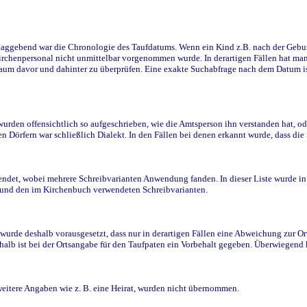
ggebend war die Chronologie des Taufdatums. Wenn ein Kind z.B. nach der Geburt 
rchenpersonal nicht unmittelbar vorgenommen wurde. In derartigen Fällen hat man d
raum davor und dahinter zu überprüfen. Eine exakte Suchabfrage nach dem Datum i
den offensichtlich so aufgeschrieben, wie die Amtsperson ihn verstanden hat, ode
n Dörfern war schließlich Dialekt. In den Fällen bei denen erkannt wurde, dass di
t, wobei mehrere Schreibvarianten Anwendung fanden. In dieser Liste wurde in de
n und den im Kirchenbuch verwendeten Schreibvarianten.
wurde deshalb vorausgesetzt, dass nur in derartigen Fällen eine Abweichung zur O
eshalb ist bei der Ortsangabe für den Taufpaten ein Vorbehalt gegeben. Überwiegen
weitere Angaben wie z. B. eine Heirat, wurden nicht übernommen.