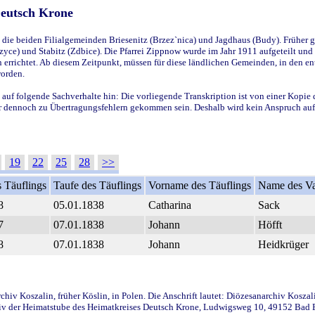
Deutsch Krone
ie beiden Filialgemeinden Briesenitz (Brzez`nica) und Jagdhaus (Budy). Früher g
yce) und Stabitz (Zdbice). Die Pfarrei Zippnow wurde im Jahr 1911 aufgeteilt und e
en errichtet. Ab diesem Zeitpunkt, müssen für diese ländlichen Gemeinden, in den
worden.
 auf folgende Sachverhalte hin: Die vorliegende Transkription ist von einer Kopie 
aber dennoch zu Übertragungsfehlern gekommen sein. Deshalb wird kein Anspruch auf 
19
22
25
28
>>
 Täuflings
Taufe des Täuflings
Vorname des Täuflings
Name des Va
8
05.01.1838
Catharina
Sack
7
07.01.1838
Johann
Höfft
8
07.01.1838
Johann
Heidkrüger
iv Koszalin, früher Köslin, in Polen. Die Anschrift lautet: Diözesanarchiv Koszal
v der Heimatstube des Heimatkreises Deutsch Krone, Ludwigsweg 10, 49152 Bad Ess