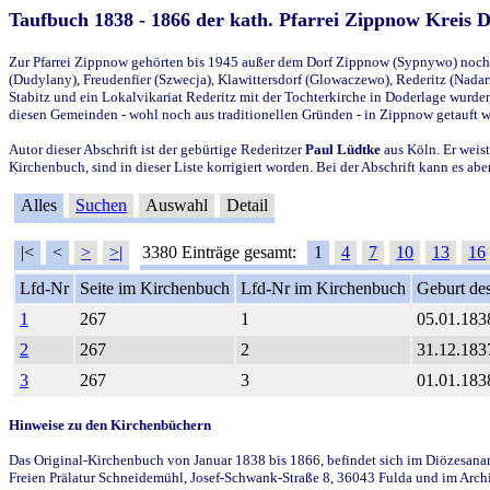
Taufbuch 1838 - 1866 der kath. Pfarrei Zippnow Kreis 
Zur Pfarrei Zippnow gehörten bis 1945 außer dem Dorf Zippnow (Sypnywo) noch d
(Dudylany), Freudenfier (Szwecja), Klawittersdorf (Glowaczewo), Rederitz (Nadarz
Stabitz und ein Lokalvikariat Rederitz mit der Tochterkirche in Doderlage wurd
diesen Gemeinden - wohl noch aus traditionellen Gründen - in Zippnow getauft 
Autor dieser Abschrift ist der gebürtige Rederitzer
Paul Lüdtke
aus Köln. Er weist
Kirchenbuch, sind in dieser Liste korrigiert worden. Bei der Abschrift kann es 
Alles
Suchen
Auswahl
Detail
|<
<
>
>|
3380 Einträge gesamt:
1
4
7
10
13
16
Lfd-Nr
Seite im Kirchenbuch
Lfd-Nr im Kirchenbuch
Geburt des
1
267
1
05.01.183
2
267
2
31.12.183
3
267
3
01.01.183
Hinweise zu den Kirchenbüchern
Das Original-Kirchenbuch von Januar 1838 bis 1866, befindet sich im Diözesanarch
Freien Prälatur Schneidemühl, Josef-Schwank-Straße 8, 36043 Fulda und im Archi