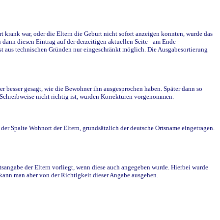
krank war, oder die Eltern die Geburt nicht sofort anzeigen konnten, wurde das
ann diesen Eintrag auf der derzeitigen aktuellen Seite - am Ende -
st aus technischen Gründen nur eingeschränkt möglich. Die Ausgabesortierung
r besser gesagt, wie die Bewohner ihn ausgesprochen haben. Später dann so
e Schreibweise nicht richtig ist, wurden Korrekturen vorgenommen.
r Spalte Wohnort der Eltern, grundsätzlich der deutsche Ortsname eingetragen.
rtsangabe der Eltern vorliegt, wenn diese auch angegeben wurde. Hierbei wurde
d kann man aber von der Richtigkeit dieser Angabe ausgehen.