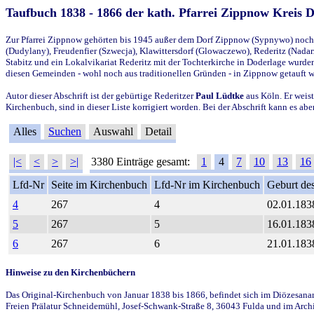
Taufbuch 1838 - 1866 der kath. Pfarrei Zippnow Kreis 
Zur Pfarrei Zippnow gehörten bis 1945 außer dem Dorf Zippnow (Sypnywo) noch d
(Dudylany), Freudenfier (Szwecja), Klawittersdorf (Glowaczewo), Rederitz (Nadarz
Stabitz und ein Lokalvikariat Rederitz mit der Tochterkirche in Doderlage wurd
diesen Gemeinden - wohl noch aus traditionellen Gründen - in Zippnow getauft 
Autor dieser Abschrift ist der gebürtige Rederitzer
Paul Lüdtke
aus Köln. Er weist
Kirchenbuch, sind in dieser Liste korrigiert worden. Bei der Abschrift kann es 
Alles
Suchen
Auswahl
Detail
|<
<
>
>|
3380 Einträge gesamt:
1
4
7
10
13
16
Lfd-Nr
Seite im Kirchenbuch
Lfd-Nr im Kirchenbuch
Geburt des
4
267
4
02.01.183
5
267
5
16.01.183
6
267
6
21.01.183
Hinweise zu den Kirchenbüchern
Das Original-Kirchenbuch von Januar 1838 bis 1866, befindet sich im Diözesanarch
Freien Prälatur Schneidemühl, Josef-Schwank-Straße 8, 36043 Fulda und im Archi