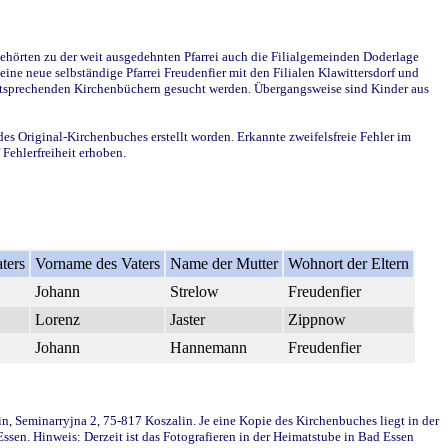
ehörten zu der weit ausgedehnten Pfarrei auch die Filialgemeinden Doderlage
ine neue selbständige Pfarrei Freudenfier mit den Filialen Klawittersdorf und
 entsprechenden Kirchenbüchern gesucht werden. Übergangsweise sind Kinder aus
des Original-Kirchenbuches erstellt worden. Erkannte zweifelsfreie Fehler im
Fehlerfreiheit erhoben.
ters
Vorname des Vaters
Name der Mutter
Wohnort der Eltern
Johann
Strelow
Freudenfier
Lorenz
Jaster
Zippnow
Johann
Hannemann
Freudenfier
in, Seminarryjna 2, 75-817 Koszalin. Je eine Kopie des Kirchenbuches liegt in der
en. Hinweis: Derzeit ist das Fotografieren in der Heimatstube in Bad Essen