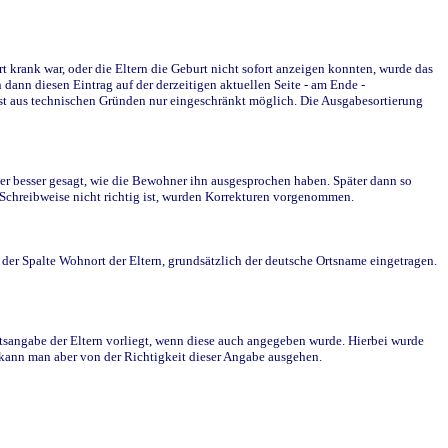
krank war, oder die Eltern die Geburt nicht sofort anzeigen konnten, wurde das
ann diesen Eintrag auf der derzeitigen aktuellen Seite - am Ende -
st aus technischen Gründen nur eingeschränkt möglich. Die Ausgabesortierung
r besser gesagt, wie die Bewohner ihn ausgesprochen haben. Später dann so
e Schreibweise nicht richtig ist, wurden Korrekturen vorgenommen.
r Spalte Wohnort der Eltern, grundsätzlich der deutsche Ortsname eingetragen.
rtsangabe der Eltern vorliegt, wenn diese auch angegeben wurde. Hierbei wurde
d kann man aber von der Richtigkeit dieser Angabe ausgehen.