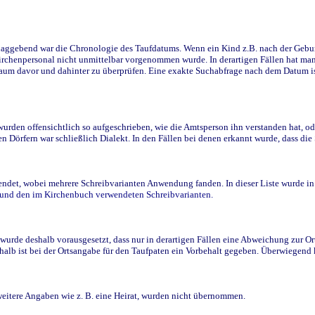
ggebend war die Chronologie des Taufdatums. Wenn ein Kind z.B. nach der Geburt 
rchenpersonal nicht unmittelbar vorgenommen wurde. In derartigen Fällen hat man d
raum davor und dahinter zu überprüfen. Eine exakte Suchabfrage nach dem Datum i
den offensichtlich so aufgeschrieben, wie die Amtsperson ihn verstanden hat, ode
n Dörfern war schließlich Dialekt. In den Fällen bei denen erkannt wurde, dass di
t, wobei mehrere Schreibvarianten Anwendung fanden. In dieser Liste wurde in de
n und den im Kirchenbuch verwendeten Schreibvarianten.
wurde deshalb vorausgesetzt, dass nur in derartigen Fällen eine Abweichung zur O
eshalb ist bei der Ortsangabe für den Taufpaten ein Vorbehalt gegeben. Überwiegen
weitere Angaben wie z. B. eine Heirat, wurden nicht übernommen.