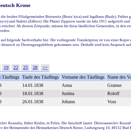
Deutsch Krone
ie beiden Filialgemeinden Briesenitz (Brzez`nica) und Jagdhaus (Budy). Früher g
yce) und Stabitz (Zdbice). Die Pfarrei Zippnow wurde im Jahr 1911 aufgeteilt und e
en errichtet. Ab diesem Zeitpunkt, müssen für diese ländlichen Gemeinden, in den
worden.
 auf folgende Sachverhalte hin: Die vorliegende Transkription ist von einer Kopie 
aber dennoch zu Übertragungsfehlern gekommen sein. Deshalb wird kein Anspruch auf 
19
22
25
28
>>
 Täuflings
Taufe des Täuflings
Vorname des Täuflings
Name des Va
8
14.01.1838
Anna
Gramse
8
18.01.1838
Justina
Roloff
8
26.01.1838
Johann
Voss
iv Koszalin, früher Köslin, in Polen. Die Anschrift lautet: Diözesanarchiv Koszal
v der Heimatstube des Heimatkreises Deutsch Krone, Ludwigsweg 10, 49152 Bad Ess