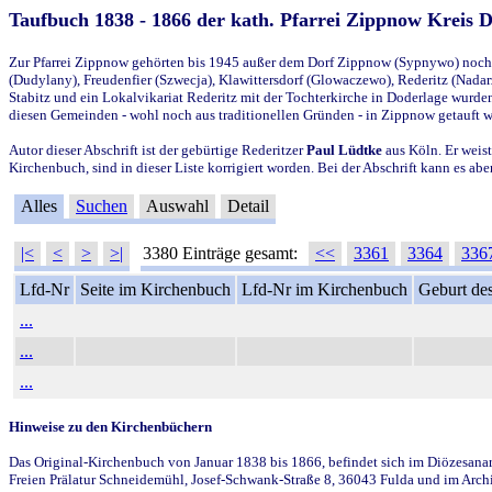
Taufbuch 1838 - 1866 der kath. Pfarrei Zippnow Kreis 
Zur Pfarrei Zippnow gehörten bis 1945 außer dem Dorf Zippnow (Sypnywo) noch d
(Dudylany), Freudenfier (Szwecja), Klawittersdorf (Glowaczewo), Rederitz (Nadarz
Stabitz und ein Lokalvikariat Rederitz mit der Tochterkirche in Doderlage wurd
diesen Gemeinden - wohl noch aus traditionellen Gründen - in Zippnow getauft 
Autor dieser Abschrift ist der gebürtige Rederitzer
Paul Lüdtke
aus Köln. Er weist
Kirchenbuch, sind in dieser Liste korrigiert worden. Bei der Abschrift kann es 
Alles
Suchen
Auswahl
Detail
|<
<
>
>|
3380 Einträge gesamt:
<<
3361
3364
336
Lfd-Nr
Seite im Kirchenbuch
Lfd-Nr im Kirchenbuch
Geburt des
...
...
...
Hinweise zu den Kirchenbüchern
Das Original-Kirchenbuch von Januar 1838 bis 1866, befindet sich im Diözesanarch
Freien Prälatur Schneidemühl, Josef-Schwank-Straße 8, 36043 Fulda und im Archi