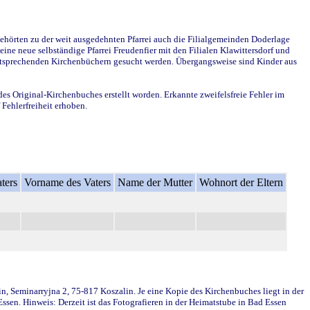
ehörten zu der weit ausgedehnten Pfarrei auch die Filialgemeinden Doderlage
ine neue selbständige Pfarrei Freudenfier mit den Filialen Klawittersdorf und
 entsprechenden Kirchenbüchern gesucht werden. Übergangsweise sind Kinder aus
des Original-Kirchenbuches erstellt worden. Erkannte zweifelsfreie Fehler im
Fehlerfreiheit erhoben.
ters
Vorname des Vaters
Name der Mutter
Wohnort der Eltern
in, Seminarryjna 2, 75-817 Koszalin. Je eine Kopie des Kirchenbuches liegt in der
en. Hinweis: Derzeit ist das Fotografieren in der Heimatstube in Bad Essen