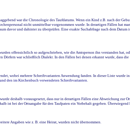
ggebend war die Chronologie des Taufdatums. Wenn ein Kind z.B. nach der Geburt 
rchenpersonal nicht unmittelbar vorgenommen wurde. In derartigen Fällen hat man d
raum davor und dahinter zu überprüfen. Eine exakte Suchabfrage nach dem Datum i
den offensichtlich so aufgeschrieben, wie die Amtsperson ihn verstanden hat, ode
n Dörfern war schließlich Dialekt. In den Fällen bei denen erkannt wurde, dass di
t, wobei mehrere Schreibvarianten Anwendung fanden. In dieser Liste wurde in de
n und den im Kirchenbuch verwendeten Schreibvarianten.
wurde deshalb vorausgesetzt, dass nur in derartigen Fällen eine Abweichung zur O
eshalb ist bei der Ortsangabe für den Taufpaten ein Vorbehalt gegeben. Überwiegen
weitere Angaben wie z. B. eine Heirat, wurden nicht übernommen.