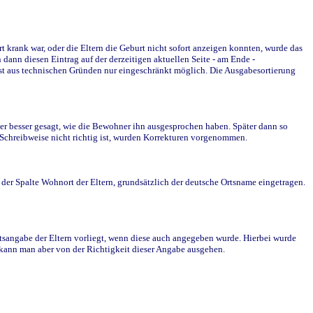
krank war, oder die Eltern die Geburt nicht sofort anzeigen konnten, wurde das
ann diesen Eintrag auf der derzeitigen aktuellen Seite - am Ende -
st aus technischen Gründen nur eingeschränkt möglich. Die Ausgabesortierung
r besser gesagt, wie die Bewohner ihn ausgesprochen haben. Später dann so
e Schreibweise nicht richtig ist, wurden Korrekturen vorgenommen.
r Spalte Wohnort der Eltern, grundsätzlich der deutsche Ortsname eingetragen.
rtsangabe der Eltern vorliegt, wenn diese auch angegeben wurde. Hierbei wurde
d kann man aber von der Richtigkeit dieser Angabe ausgehen.