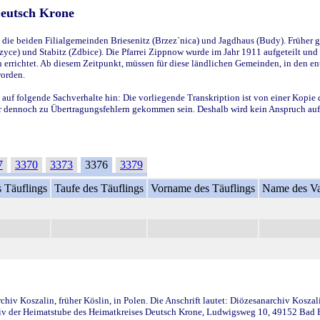
Deutsch Krone
ie beiden Filialgemeinden Briesenitz (Brzez`nica) und Jagdhaus (Budy). Früher g
yce) und Stabitz (Zdbice). Die Pfarrei Zippnow wurde im Jahr 1911 aufgeteilt und e
en errichtet. Ab diesem Zeitpunkt, müssen für diese ländlichen Gemeinden, in den
worden.
 auf folgende Sachverhalte hin: Die vorliegende Transkription ist von einer Kopie 
aber dennoch zu Übertragungsfehlern gekommen sein. Deshalb wird kein Anspruch auf 
7
3370
3373
3376
3379
 Täuflings
Taufe des Täuflings
Vorname des Täuflings
Name des Va
iv Koszalin, früher Köslin, in Polen. Die Anschrift lautet: Diözesanarchiv Koszal
v der Heimatstube des Heimatkreises Deutsch Krone, Ludwigsweg 10, 49152 Bad Ess