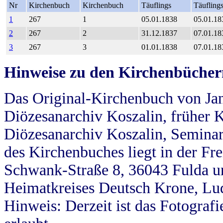
Nr
Kirchenbuch
Kirchenbuch
Täuflings
Täufling
1
267
1
05.01.1838
05.01.18
2
267
2
31.12.1837
07.01.18
3
267
3
01.01.1838
07.01.18
Hinweise zu den Kirchenbücher
Das Original-Kirchenbuch von Jan
Diözesanarchiv Koszalin, früher Kö
Diözesanarchiv Koszalin, Seminar
des Kirchenbuches liegt in der Fr
Schwank-Straße 8, 36043 Fulda u
Heimatkreises Deutsch Krone, Lu
Hinweis: Derzeit ist das Fotograf