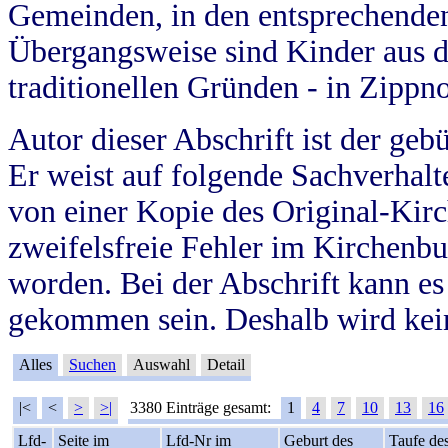
Gemeinden, in den entsprechende
Übergangsweise sind Kinder aus 
traditionellen Gründen - in Zippn
Autor dieser Abschrift ist der geb
Er weist auf folgende Sachverhalte
von einer Kopie des Original-Kirc
zweifelsfreie Fehler im Kirchenbuc
worden. Bei der Abschrift kann e
gekommen sein. Deshalb wird kein
Alles
Suchen
Auswahl
Detail
|<
<
>
>|
3380 Einträge gesamt:
1
4
7
10
13
16
Lfd-
Seite im
Lfd-Nr im
Geburt des
Taufe de