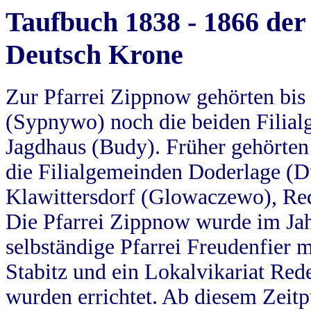
Taufbuch 1838 - 1866 der
Deutsch Krone
Zur Pfarrei Zippnow gehörten bi
(Sypnywo) noch die beiden Filial
Jagdhaus (Budy). Früher gehörten 
die Filialgemeinden Doderlage (D
Klawittersdorf (Glowaczewo), Red
Die Pfarrei Zippnow wurde im Jah
selbständige Pfarrei Freudenfier m
Stabitz und ein Lokalvikariat Red
wurden errichtet. Ab diesem Zeitp