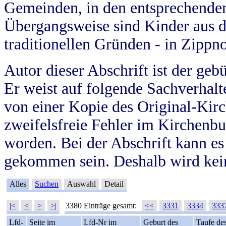
Gemeinden, in den entsprechende
Übergangsweise sind Kinder aus 
traditionellen Gründen - in Zippn
Autor dieser Abschrift ist der geb
Er weist auf folgende Sachverhalte
von einer Kopie des Original-Kirc
zweifelsfreie Fehler im Kirchenbuc
worden. Bei der Abschrift kann e
gekommen sein. Deshalb wird kein
Alles
Suchen
Auswahl
Detail
|<
<
>
>|
3380 Einträge gesamt:
<<
3331
3334
333
Lfd-
Seite im
Lfd-Nr im
Geburt des
Taufe de