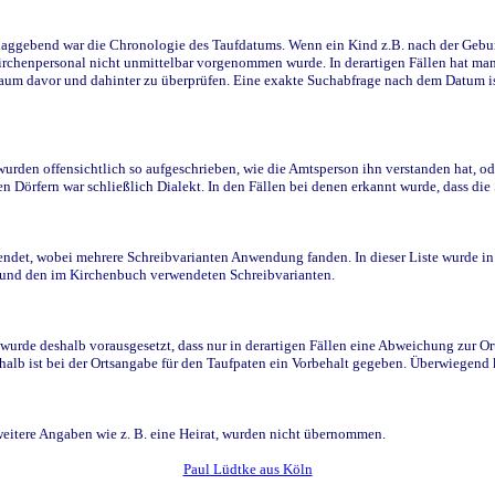
ggebend war die Chronologie des Taufdatums. Wenn ein Kind z.B. nach der Geburt 
rchenpersonal nicht unmittelbar vorgenommen wurde. In derartigen Fällen hat man d
raum davor und dahinter zu überprüfen. Eine exakte Suchabfrage nach dem Datum i
den offensichtlich so aufgeschrieben, wie die Amtsperson ihn verstanden hat, ode
n Dörfern war schließlich Dialekt. In den Fällen bei denen erkannt wurde, dass di
t, wobei mehrere Schreibvarianten Anwendung fanden. In dieser Liste wurde in de
n und den im Kirchenbuch verwendeten Schreibvarianten.
wurde deshalb vorausgesetzt, dass nur in derartigen Fällen eine Abweichung zur O
eshalb ist bei der Ortsangabe für den Taufpaten ein Vorbehalt gegeben. Überwiegen
weitere Angaben wie z. B. eine Heirat, wurden nicht übernommen.
Paul Lüdtke aus Köln