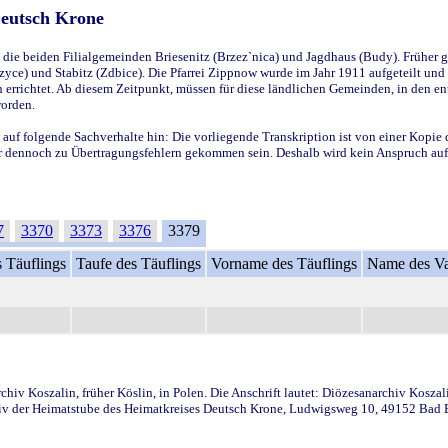
Deutsch Krone
ie beiden Filialgemeinden Briesenitz (Brzez`nica) und Jagdhaus (Budy). Früher g
yce) und Stabitz (Zdbice). Die Pfarrei Zippnow wurde im Jahr 1911 aufgeteilt und e
en errichtet. Ab diesem Zeitpunkt, müssen für diese ländlichen Gemeinden, in den
worden.
 auf folgende Sachverhalte hin: Die vorliegende Transkription ist von einer Kopie 
aber dennoch zu Übertragungsfehlern gekommen sein. Deshalb wird kein Anspruch auf 
7
3370
3373
3376
3379
 Täuflings
Taufe des Täuflings
Vorname des Täuflings
Name des Va
iv Koszalin, früher Köslin, in Polen. Die Anschrift lautet: Diözesanarchiv Koszal
v der Heimatstube des Heimatkreises Deutsch Krone, Ludwigsweg 10, 49152 Bad Ess