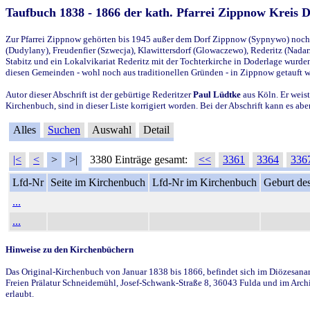
Taufbuch 1838 - 1866 der kath. Pfarrei Zippnow Kreis 
Zur Pfarrei Zippnow gehörten bis 1945 außer dem Dorf Zippnow (Sypnywo) noch d
(Dudylany), Freudenfier (Szwecja), Klawittersdorf (Glowaczewo), Rederitz (Nadarz
Stabitz und ein Lokalvikariat Rederitz mit der Tochterkirche in Doderlage wurd
diesen Gemeinden - wohl noch aus traditionellen Gründen - in Zippnow getauft 
Autor dieser Abschrift ist der gebürtige Rederitzer
Paul Lüdtke
aus Köln. Er weist
Kirchenbuch, sind in dieser Liste korrigiert worden. Bei der Abschrift kann es 
Alles
Suchen
Auswahl
Detail
|<
<
>
>|
3380 Einträge gesamt:
<<
3361
3364
336
Lfd-Nr
Seite im Kirchenbuch
Lfd-Nr im Kirchenbuch
Geburt des
...
...
Hinweise zu den Kirchenbüchern
Das Original-Kirchenbuch von Januar 1838 bis 1866, befindet sich im Diözesanarch
Freien Prälatur Schneidemühl, Josef-Schwank-Straße 8, 36043 Fulda und im Archi
erlaubt.