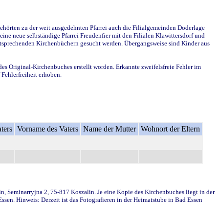
ehörten zu der weit ausgedehnten Pfarrei auch die Filialgemeinden Doderlage
ine neue selbständige Pfarrei Freudenfier mit den Filialen Klawittersdorf und
 entsprechenden Kirchenbüchern gesucht werden. Übergangsweise sind Kinder aus
des Original-Kirchenbuches erstellt worden. Erkannte zweifelsfreie Fehler im
Fehlerfreiheit erhoben.
ters
Vorname des Vaters
Name der Mutter
Wohnort der Eltern
in, Seminarryjna 2, 75-817 Koszalin. Je eine Kopie des Kirchenbuches liegt in der
en. Hinweis: Derzeit ist das Fotografieren in der Heimatstube in Bad Essen