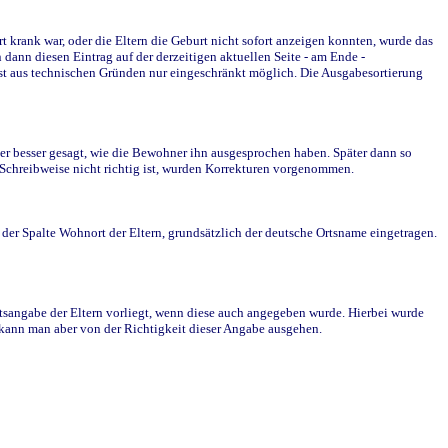
krank war, oder die Eltern die Geburt nicht sofort anzeigen konnten, wurde das
ann diesen Eintrag auf der derzeitigen aktuellen Seite - am Ende -
st aus technischen Gründen nur eingeschränkt möglich. Die Ausgabesortierung
r besser gesagt, wie die Bewohner ihn ausgesprochen haben. Später dann so
e Schreibweise nicht richtig ist, wurden Korrekturen vorgenommen.
r Spalte Wohnort der Eltern, grundsätzlich der deutsche Ortsname eingetragen.
rtsangabe der Eltern vorliegt, wenn diese auch angegeben wurde. Hierbei wurde
d kann man aber von der Richtigkeit dieser Angabe ausgehen.