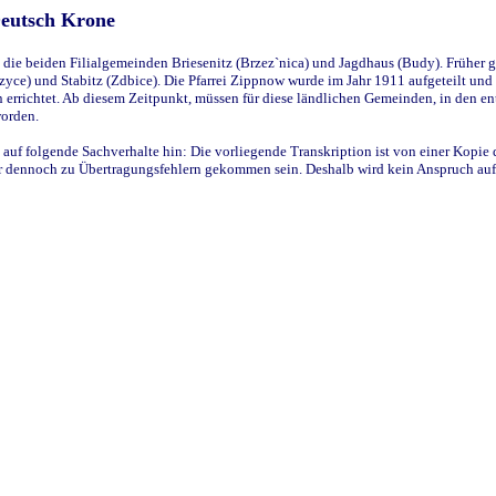
Deutsch Krone
ie beiden Filialgemeinden Briesenitz (Brzez`nica) und Jagdhaus (Budy). Früher g
yce) und Stabitz (Zdbice). Die Pfarrei Zippnow wurde im Jahr 1911 aufgeteilt und e
en errichtet. Ab diesem Zeitpunkt, müssen für diese ländlichen Gemeinden, in den
worden.
 auf folgende Sachverhalte hin: Die vorliegende Transkription ist von einer Kopie 
aber dennoch zu Übertragungsfehlern gekommen sein. Deshalb wird kein Anspruch auf 