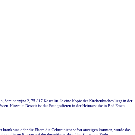
in, Seminarryjna 2, 75-817 Koszalin. Je eine Kopie des Kirchenbuches liegt in der
en. Hinweis: Derzeit ist das Fotografieren in der Heimatstube in Bad Essen
krank war, oder die Eltern die Geburt nicht sofort anzeigen konnten, wurde das
ann diesen Eintrag auf der derzeitigen aktuellen Seite - am Ende -