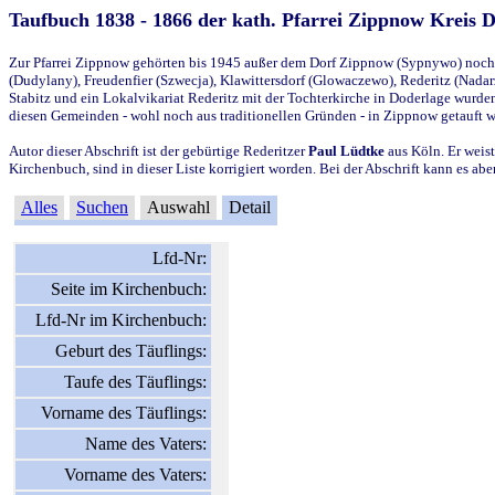
Taufbuch 1838 - 1866 der kath. Pfarrei Zippnow Kreis 
Zur Pfarrei Zippnow gehörten bis 1945 außer dem Dorf Zippnow (Sypnywo) noch d
(Dudylany), Freudenfier (Szwecja), Klawittersdorf (Glowaczewo), Rederitz (Nadarz
Stabitz und ein Lokalvikariat Rederitz mit der Tochterkirche in Doderlage wurd
diesen Gemeinden - wohl noch aus traditionellen Gründen - in Zippnow getauft 
Autor dieser Abschrift ist der gebürtige Rederitzer
Paul Lüdtke
aus Köln. Er weist
Kirchenbuch, sind in dieser Liste korrigiert worden. Bei der Abschrift kann es 
Alles
Suchen
Auswahl
Detail
Lfd-Nr:
Seite im Kirchenbuch:
Lfd-Nr im Kirchenbuch:
Geburt des Täuflings:
Taufe des Täuflings:
Vorname des Täuflings:
Name des Vaters:
Vorname des Vaters: