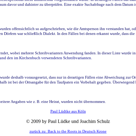
raum davor und dahinter zu überprüfen. Eine exakte Suchabfrage nach dem Datum i
den offensichtlich so aufgeschrieben, wie die Amtsperson ihn verstanden hat, ode
n Dörfern war schließlich Dialekt. In den Fällen bei denen erkannt wurde, dass di
t, wobei mehrere Schreibvarianten Anwendung fanden. In dieser Liste wurde in de
n und den im Kirchenbuch verwendeten Schreibvarianten.
wurde deshalb vorausgesetzt, dass nur in derartigen Fällen eine Abweichung zur O
eshalb ist bei der Ortsangabe für den Taufpaten ein Vorbehalt gegeben. Überwiegen
weitere Angaben wie z. B. eine Heirat, wurden nicht übernommen.
Paul Lüdtke aus Köln
© 2009 by Paul Lüdke und Joachim Schulz
zurück zu: Back to the Roots in Deutsch Krone