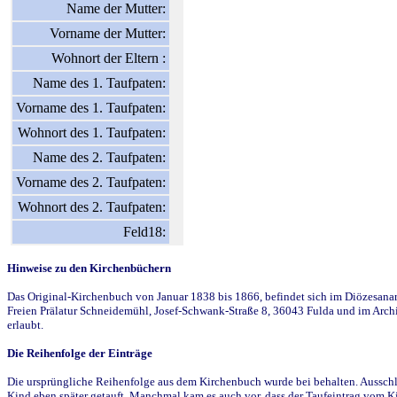
Name der Mutter:
Vorname der Mutter:
Wohnort der Eltern :
Name des 1. Taufpaten:
Vorname des 1. Taufpaten:
Wohnort des 1. Taufpaten:
Name des 2. Taufpaten:
Vorname des 2. Taufpaten:
Wohnort des 2. Taufpaten:
Feld18:
Hinweise zu den Kirchenbüchern
Das Original-Kirchenbuch von Januar 1838 bis 1866, befindet sich im Diözesanarch
Freien Prälatur Schneidemühl, Josef-Schwank-Straße 8, 36043 Fulda und im Archi
erlaubt.
Die Reihenfolge der Einträge
Die ursprüngliche Reihenfolge aus dem Kirchenbuch wurde bei behalten. Ausschla
Kind eben später getauft. Manchmal kam es auch vor, dass der Taufeintrag vom Ki