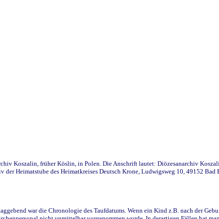
iv Koszalin, früher Köslin, in Polen. Die Anschrift lautet: Diözesanarchiv Koszal
v der Heimatstube des Heimatkreises Deutsch Krone, Ludwigsweg 10, 49152 Bad Ess
ggebend war die Chronologie des Taufdatums. Wenn ein Kind z.B. nach der Geburt 
rchenpersonal nicht unmittelbar vorgenommen wurde. In derartigen Fällen hat man d