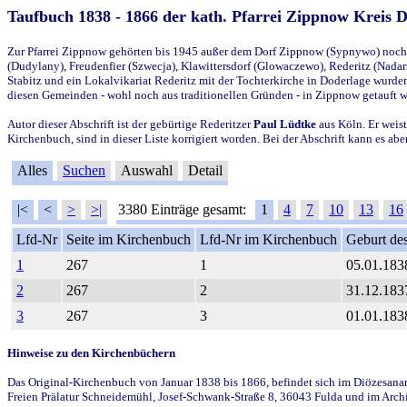
Taufbuch 1838 - 1866 der kath. Pfarrei Zippnow Kreis 
Zur Pfarrei Zippnow gehörten bis 1945 außer dem Dorf Zippnow (Sypnywo) noch d
(Dudylany), Freudenfier (Szwecja), Klawittersdorf (Glowaczewo), Rederitz (Nadarz
Stabitz und ein Lokalvikariat Rederitz mit der Tochterkirche in Doderlage wurd
diesen Gemeinden - wohl noch aus traditionellen Gründen - in Zippnow getauft 
Autor dieser Abschrift ist der gebürtige Rederitzer
Paul Lüdtke
aus Köln. Er weist
Kirchenbuch, sind in dieser Liste korrigiert worden. Bei der Abschrift kann es 
Alles
Suchen
Auswahl
Detail
|<
<
>
>|
3380 Einträge gesamt:
1
4
7
10
13
16
Lfd-Nr
Seite im Kirchenbuch
Lfd-Nr im Kirchenbuch
Geburt des
1
267
1
05.01.183
2
267
2
31.12.183
3
267
3
01.01.183
Hinweise zu den Kirchenbüchern
Das Original-Kirchenbuch von Januar 1838 bis 1866, befindet sich im Diözesanarch
Freien Prälatur Schneidemühl, Josef-Schwank-Straße 8, 36043 Fulda und im Archi