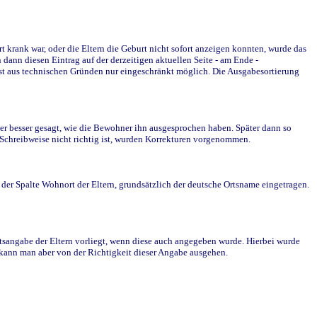
krank war, oder die Eltern die Geburt nicht sofort anzeigen konnten, wurde das
ann diesen Eintrag auf der derzeitigen aktuellen Seite - am Ende -
st aus technischen Gründen nur eingeschränkt möglich. Die Ausgabesortierung
r besser gesagt, wie die Bewohner ihn ausgesprochen haben. Später dann so
e Schreibweise nicht richtig ist, wurden Korrekturen vorgenommen.
r Spalte Wohnort der Eltern, grundsätzlich der deutsche Ortsname eingetragen.
rtsangabe der Eltern vorliegt, wenn diese auch angegeben wurde. Hierbei wurde
d kann man aber von der Richtigkeit dieser Angabe ausgehen.