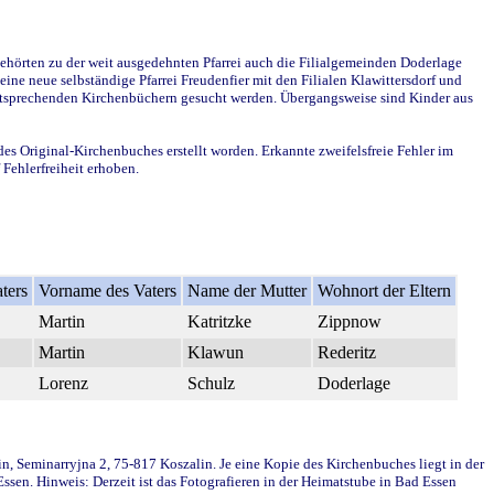
ehörten zu der weit ausgedehnten Pfarrei auch die Filialgemeinden Doderlage
ine neue selbständige Pfarrei Freudenfier mit den Filialen Klawittersdorf und
 entsprechenden Kirchenbüchern gesucht werden. Übergangsweise sind Kinder aus
des Original-Kirchenbuches erstellt worden. Erkannte zweifelsfreie Fehler im
Fehlerfreiheit erhoben.
ters
Vorname des Vaters
Name der Mutter
Wohnort der Eltern
Martin
Katritzke
Zippnow
Martin
Klawun
Rederitz
Lorenz
Schulz
Doderlage
in, Seminarryjna 2, 75-817 Koszalin. Je eine Kopie des Kirchenbuches liegt in der
en. Hinweis: Derzeit ist das Fotografieren in der Heimatstube in Bad Essen