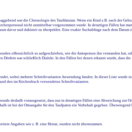
ggebend war die Chronologie des Taufdatums. Wenn ein Kind z.B. nach der Geburt 
rchenpersonal nicht unmittelbar vorgenommen wurde. In derartigen Fällen hat man d
raum davor und dahinter zu überprüfen. Eine exakte Suchabfrage nach dem Datum i
den offensichtlich so aufgeschrieben, wie die Amtsperson ihn verstanden hat, ode
n Dörfern war schließlich Dialekt. In den Fällen bei denen erkannt wurde, dass di
t, wobei mehrere Schreibvarianten Anwendung fanden. In dieser Liste wurde in de
n und den im Kirchenbuch verwendeten Schreibvarianten.
wurde deshalb vorausgesetzt, dass nur in derartigen Fällen eine Abweichung zur O
eshalb ist bei der Ortsangabe für den Taufpaten ein Vorbehalt gegeben. Überwiegen
weitere Angaben wie z. B. eine Heirat, wurden nicht übernommen.