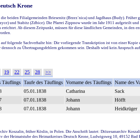
Deutsch Krone
ie beiden Filialgemeinden Briesenitz (Brzez`nica) und Jagdhaus (Budy). Früher g
yce) und Stabitz (Zdbice). Die Pfarrei Zippnow wurde im Jahr 1911 aufgeteilt und e
en errichtet. Ab diesem Zeitpunkt, müssen für diese ländlichen Gemeinden, in den
worden.
 auf folgende Sachverhalte hin: Die vorliegende Transkription ist von einer Kopie 
aber dennoch zu Übertragungsfehlern gekommen sein. Deshalb wird kein Anspruch auf 
19
22
25
28
>>
 Täuflings
Taufe des Täuflings
Vorname des Täuflings
Name des Va
8
05.01.1838
Catharina
Sack
7
07.01.1838
Johann
Höfft
8
07.01.1838
Johann
Heidkrüger
iv Koszalin, früher Köslin, in Polen. Die Anschrift lautet: Diözesanarchiv Koszal
v der Heimatstube des Heimatkreises Deutsch Krone, Ludwigsweg 10, 49152 Bad Ess