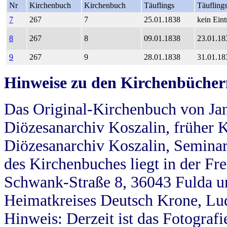
Nr
Kirchenbuch
Kirchenbuch
Täuflings
Täufling
7
267
7
25.01.1838
kein Eint
8
267
8
09.01.1838
23.01.18
9
267
9
28.01.1838
31.01.18
Hinweise zu den Kirchenbücher
Das Original-Kirchenbuch von Jan
Diözesanarchiv Koszalin, früher Kö
Diözesanarchiv Koszalin, Seminar
des Kirchenbuches liegt in der Fr
Schwank-Straße 8, 36043 Fulda u
Heimatkreises Deutsch Krone, Lu
Hinweis: Derzeit ist das Fotograf