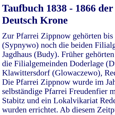
Taufbuch 1838 - 1866 der
Deutsch Krone
Zur Pfarrei Zippnow gehörten bi
(Sypnywo) noch die beiden Filial
Jagdhaus (Budy). Früher gehörten 
die Filialgemeinden Doderlage (D
Klawittersdorf (Glowaczewo), Red
Die Pfarrei Zippnow wurde im Jah
selbständige Pfarrei Freudenfier m
Stabitz und ein Lokalvikariat Red
wurden errichtet. Ab diesem Zeitp