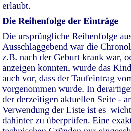
erlaubt.
Die Reihenfolge der Einträge
Die ursprüngliche Reihenfolge au
Ausschlaggebend war die Chronol
z.B. nach der Geburt krank war, od
anzeigen konnten, wurde das Kind
auch vor, dass der Taufeintrag vo
vorgenommen wurde. In derartigen
der derzeitigen aktuellen Seite -
Verwendung der Liste ist es wich
dahinter zu überprüfen. Eine exa
technischen Gründen nur eingesch