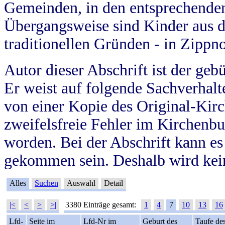
Gemeinden, in den entsprechende
Übergangsweise sind Kinder aus 
traditionellen Gründen - in Zippn
Autor dieser Abschrift ist der geb
Er weist auf folgende Sachverhalte
von einer Kopie des Original-Kirc
zweifelsfreie Fehler im Kirchenbuc
worden. Bei der Abschrift kann e
gekommen sein. Deshalb wird kein
Alles
Suchen
Auswahl
Detail
|<
<
>
>|
3380 Einträge gesamt:
1
4
7
10
13
16
Lfd-
Seite im
Lfd-Nr im
Geburt des
Taufe de