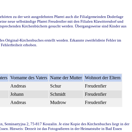
ehörten zu der weit ausgedehnten Pfarrei auch die Filialgemeinden Doderlage
ine neue selbständige Pfarrei Freudenfier mit den Filialen Klawittersdorf und
 entsprechenden Kirchenbüchern gesucht werden. Übergangsweise sind Kinder aus
des Original-Kirchenbuches erstellt worden. Erkannte zweifelsfreie Fehler im
Fehlerfreiheit erhoben.
ters
Vorname des Vaters
Name der Mutter
Wohnort der Eltern
Andreas
Schur
Freudenfier
Johann
Schmidt
Freudenfier
Andreas
Mudrow
Freudenfier
in, Seminarryjna 2, 75-817 Koszalin. Je eine Kopie des Kirchenbuches liegt in der
en. Hinweis: Derzeit ist das Fotografieren in der Heimatstube in Bad Essen