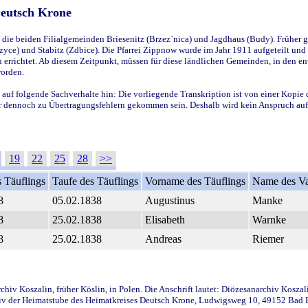
Deutsch Krone
ie beiden Filialgemeinden Briesenitz (Brzez`nica) und Jagdhaus (Budy). Früher g
yce) und Stabitz (Zdbice). Die Pfarrei Zippnow wurde im Jahr 1911 aufgeteilt und e
en errichtet. Ab diesem Zeitpunkt, müssen für diese ländlichen Gemeinden, in den
worden.
 auf folgende Sachverhalte hin: Die vorliegende Transkription ist von einer Kopie 
aber dennoch zu Übertragungsfehlern gekommen sein. Deshalb wird kein Anspruch auf 
19
22
25
28
>>
 Täuflings
Taufe des Täuflings
Vorname des Täuflings
Name des Va
8
05.02.1838
Augustinus
Manke
8
25.02.1838
Elisabeth
Warnke
8
25.02.1838
Andreas
Riemer
iv Koszalin, früher Köslin, in Polen. Die Anschrift lautet: Diözesanarchiv Koszal
v der Heimatstube des Heimatkreises Deutsch Krone, Ludwigsweg 10, 49152 Bad Ess