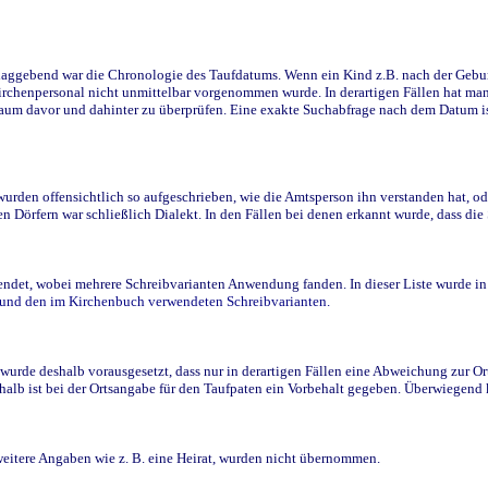
ggebend war die Chronologie des Taufdatums. Wenn ein Kind z.B. nach der Geburt 
rchenpersonal nicht unmittelbar vorgenommen wurde. In derartigen Fällen hat man d
raum davor und dahinter zu überprüfen. Eine exakte Suchabfrage nach dem Datum i
den offensichtlich so aufgeschrieben, wie die Amtsperson ihn verstanden hat, ode
n Dörfern war schließlich Dialekt. In den Fällen bei denen erkannt wurde, dass di
t, wobei mehrere Schreibvarianten Anwendung fanden. In dieser Liste wurde in de
n und den im Kirchenbuch verwendeten Schreibvarianten.
wurde deshalb vorausgesetzt, dass nur in derartigen Fällen eine Abweichung zur O
eshalb ist bei der Ortsangabe für den Taufpaten ein Vorbehalt gegeben. Überwiegen
weitere Angaben wie z. B. eine Heirat, wurden nicht übernommen.