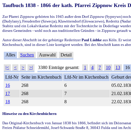
Taufbuch 1838 - 1866 der kath. Pfarrei Zippnow Kreis 
Zur Pfarrei Zippnow gehörten bis 1945 außer dem Dorf Zippnow (Sypnywo) noch d
(Dudylany), Freudenfier (Szwecja), Klawittersdorf (Glowaczewo), Rederitz (Nadarz
Stabitz und ein Lokalvikariat Rederitz mit der Tochterkirche in Doderlage wurd
diesen Gemeinden - wohl noch aus traditionellen Gründen - in Zippnow getauft 
Autor dieser Abschrift ist der gebürtige Rederitzer
Paul Lüdtke
aus Köln. Er weist
Kirchenbuch, sind in dieser Liste korrigiert worden. Bei der Abschrift kann es 
Alles
Suchen
Auswahl
Detail
|<
<
>
>|
3380 Einträge gesamt:
1
4
7
10
13
16
Lfd-Nr
Seite im Kirchenbuch
Lfd-Nr im Kirchenbuch
Geburt des
16
268
6
05.02.183
17
268
7
21.02.183
18
268
8
22.02.183
Hinweise zu den Kirchenbüchern
Das Original-Kirchenbuch von Januar 1838 bis 1866, befindet sich im Diözesanarch
Freien Prälatur Schneidemühl, Josef-Schwank-Straße 8, 36043 Fulda und im Archi