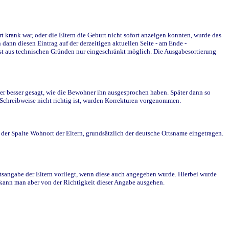
krank war, oder die Eltern die Geburt nicht sofort anzeigen konnten, wurde das
ann diesen Eintrag auf der derzeitigen aktuellen Seite - am Ende -
st aus technischen Gründen nur eingeschränkt möglich. Die Ausgabesortierung
r besser gesagt, wie die Bewohner ihn ausgesprochen haben. Später dann so
e Schreibweise nicht richtig ist, wurden Korrekturen vorgenommen.
r Spalte Wohnort der Eltern, grundsätzlich der deutsche Ortsname eingetragen.
rtsangabe der Eltern vorliegt, wenn diese auch angegeben wurde. Hierbei wurde
d kann man aber von der Richtigkeit dieser Angabe ausgehen.