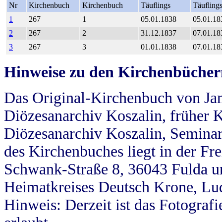
Nr
Kirchenbuch
Kirchenbuch
Täuflings
Täufling
1
267
1
05.01.1838
05.01.18
2
267
2
31.12.1837
07.01.18
3
267
3
01.01.1838
07.01.18
Hinweise zu den Kirchenbücher
Das Original-Kirchenbuch von Jan
Diözesanarchiv Koszalin, früher Kö
Diözesanarchiv Koszalin, Seminar
des Kirchenbuches liegt in der Fr
Schwank-Straße 8, 36043 Fulda u
Heimatkreises Deutsch Krone, Lu
Hinweis: Derzeit ist das Fotograf