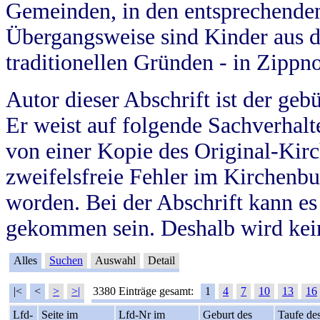
Gemeinden, in den entsprechende
Übergangsweise sind Kinder aus 
traditionellen Gründen - in Zippn
Autor dieser Abschrift ist der geb
Er weist auf folgende Sachverhalte
von einer Kopie des Original-Kirc
zweifelsfreie Fehler im Kirchenbuc
worden. Bei der Abschrift kann e
gekommen sein. Deshalb wird kein
Alles
Suchen
Auswahl
Detail
|<
<
>
>|
3380 Einträge gesamt:
1
4
7
10
13
16
Lfd-
Seite im
Lfd-Nr im
Geburt des
Taufe de