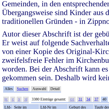
Gemeinden, in den entsprechende
Übergangsweise sind Kinder aus 
traditionellen Gründen - in Zippn
Autor dieser Abschrift ist der geb
Er weist auf folgende Sachverhalte
von einer Kopie des Original-Kirc
zweifelsfreie Fehler im Kirchenbuc
worden. Bei der Abschrift kann e
gekommen sein. Deshalb wird kein
Alles
Suchen
Auswahl
Detail
|<
<
>
>|
3380 Einträge gesamt:
<<
31
34
37
40
Lfd-
Seite im
Lfd-Nr im
Geburt des
Taufe de