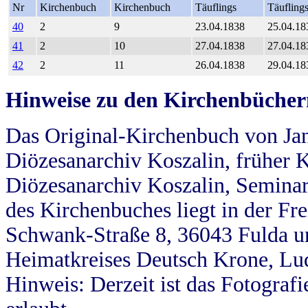
Nr
Kirchenbuch
Kirchenbuch
Täuflings
Täufling
40
2
9
23.04.1838
25.04.18
41
2
10
27.04.1838
27.04.18
42
2
11
26.04.1838
29.04.18
Hinweise zu den Kirchenbücher
Das Original-Kirchenbuch von Jan
Diözesanarchiv Koszalin, früher Kö
Diözesanarchiv Koszalin, Seminar
des Kirchenbuches liegt in der Fr
Schwank-Straße 8, 36043 Fulda u
Heimatkreises Deutsch Krone, Lu
Hinweis: Derzeit ist das Fotograf