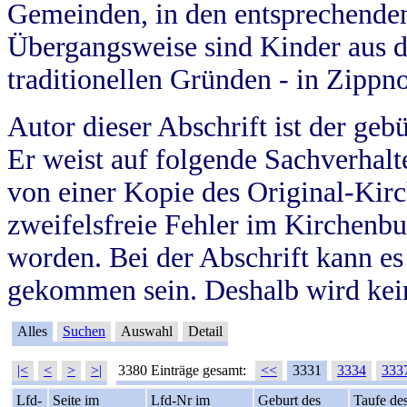
Gemeinden, in den entsprechende
Übergangsweise sind Kinder aus 
traditionellen Gründen - in Zippn
Autor dieser Abschrift ist der geb
Er weist auf folgende Sachverhalte
von einer Kopie des Original-Kirc
zweifelsfreie Fehler im Kirchenbuc
worden. Bei der Abschrift kann e
gekommen sein. Deshalb wird kein
Alles
Suchen
Auswahl
Detail
|<
<
>
>|
3380 Einträge gesamt:
<<
3331
3334
333
Lfd-
Seite im
Lfd-Nr im
Geburt des
Taufe de