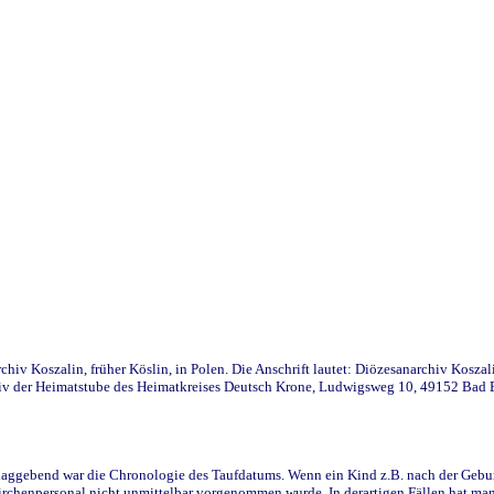
iv Koszalin, früher Köslin, in Polen. Die Anschrift lautet: Diözesanarchiv Koszal
v der Heimatstube des Heimatkreises Deutsch Krone, Ludwigsweg 10, 49152 Bad Ess
ggebend war die Chronologie des Taufdatums. Wenn ein Kind z.B. nach der Geburt 
rchenpersonal nicht unmittelbar vorgenommen wurde. In derartigen Fällen hat man d