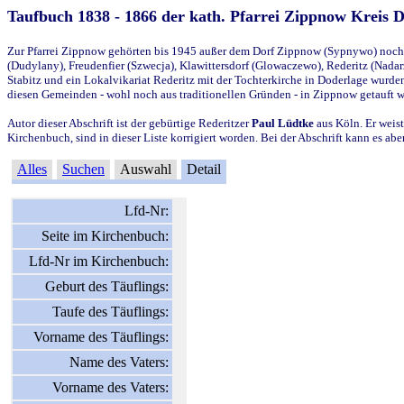
Taufbuch 1838 - 1866 der kath. Pfarrei Zippnow Kreis 
Zur Pfarrei Zippnow gehörten bis 1945 außer dem Dorf Zippnow (Sypnywo) noch d
(Dudylany), Freudenfier (Szwecja), Klawittersdorf (Glowaczewo), Rederitz (Nadarz
Stabitz und ein Lokalvikariat Rederitz mit der Tochterkirche in Doderlage wurd
diesen Gemeinden - wohl noch aus traditionellen Gründen - in Zippnow getauft 
Autor dieser Abschrift ist der gebürtige Rederitzer
Paul Lüdtke
aus Köln. Er weist
Kirchenbuch, sind in dieser Liste korrigiert worden. Bei der Abschrift kann es 
Alles
Suchen
Auswahl
Detail
Lfd-Nr:
Seite im Kirchenbuch:
Lfd-Nr im Kirchenbuch:
Geburt des Täuflings:
Taufe des Täuflings:
Vorname des Täuflings:
Name des Vaters:
Vorname des Vaters: