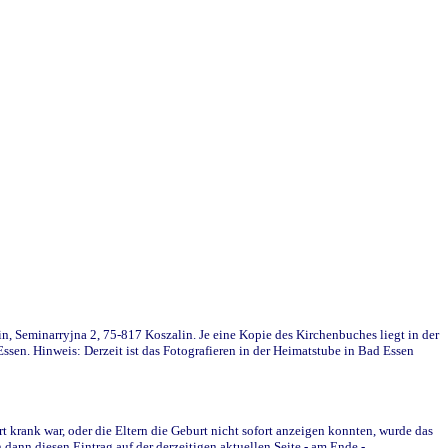
in, Seminarryjna 2, 75-817 Koszalin. Je eine Kopie des Kirchenbuches liegt in der
en. Hinweis: Derzeit ist das Fotografieren in der Heimatstube in Bad Essen
krank war, oder die Eltern die Geburt nicht sofort anzeigen konnten, wurde das
ann diesen Eintrag auf der derzeitigen aktuellen Seite - am Ende -