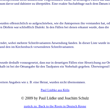
raum davor und dahinter zu überprüfen. Eine exakte Suchabfrage nach dem Datum i
den offensichtlich so aufgeschrieben, wie die Amtsperson ihn verstanden hat, ode
n Dörfern war schließlich Dialekt. In den Fällen bei denen erkannt wurde, dass di
t, wobei mehrere Schreibvarianten Anwendung fanden. In dieser Liste wurde in de
n und den im Kirchenbuch verwendeten Schreibvarianten.
wurde deshalb vorausgesetzt, dass nur in derartigen Fällen eine Abweichung zur O
eshalb ist bei der Ortsangabe für den Taufpaten ein Vorbehalt gegeben. Überwiegen
weitere Angaben wie z. B. eine Heirat, wurden nicht übernommen.
Paul Lüdtke aus Köln
© 2009 by Paul Lüdke und Joachim Schulz
zurück zu: Back to the Roots in Deutsch Krone