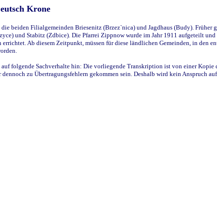
Deutsch Krone
ie beiden Filialgemeinden Briesenitz (Brzez`nica) und Jagdhaus (Budy). Früher g
yce) und Stabitz (Zdbice). Die Pfarrei Zippnow wurde im Jahr 1911 aufgeteilt und e
en errichtet. Ab diesem Zeitpunkt, müssen für diese ländlichen Gemeinden, in den
worden.
 auf folgende Sachverhalte hin: Die vorliegende Transkription ist von einer Kopie 
aber dennoch zu Übertragungsfehlern gekommen sein. Deshalb wird kein Anspruch auf 