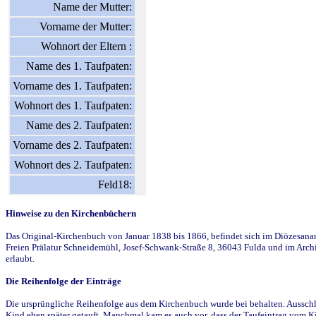
Name der Mutter:
Vorname der Mutter:
Wohnort der Eltern :
Name des 1. Taufpaten:
Vorname des 1. Taufpaten:
Wohnort des 1. Taufpaten:
Name des 2. Taufpaten:
Vorname des 2. Taufpaten:
Wohnort des 2. Taufpaten:
Feld18:
Hinweise zu den Kirchenbüchern
Das Original-Kirchenbuch von Januar 1838 bis 1866, befindet sich im Diözesanarch
Freien Prälatur Schneidemühl, Josef-Schwank-Straße 8, 36043 Fulda und im Archi
erlaubt.
Die Reihenfolge der Einträge
Die ursprüngliche Reihenfolge aus dem Kirchenbuch wurde bei behalten. Ausschla
Kind eben später getauft. Manchmal kam es auch vor, dass der Taufeintrag vom Ki