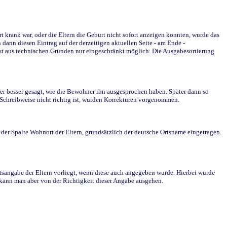
krank war, oder die Eltern die Geburt nicht sofort anzeigen konnten, wurde das
ann diesen Eintrag auf der derzeitigen aktuellen Seite - am Ende -
st aus technischen Gründen nur eingeschränkt möglich. Die Ausgabesortierung
r besser gesagt, wie die Bewohner ihn ausgesprochen haben. Später dann so
e Schreibweise nicht richtig ist, wurden Korrekturen vorgenommen.
r Spalte Wohnort der Eltern, grundsätzlich der deutsche Ortsname eingetragen.
rtsangabe der Eltern vorliegt, wenn diese auch angegeben wurde. Hierbei wurde
d kann man aber von der Richtigkeit dieser Angabe ausgehen.