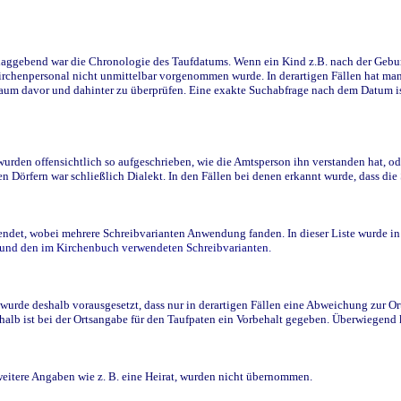
ggebend war die Chronologie des Taufdatums. Wenn ein Kind z.B. nach der Geburt 
rchenpersonal nicht unmittelbar vorgenommen wurde. In derartigen Fällen hat man d
raum davor und dahinter zu überprüfen. Eine exakte Suchabfrage nach dem Datum i
den offensichtlich so aufgeschrieben, wie die Amtsperson ihn verstanden hat, ode
n Dörfern war schließlich Dialekt. In den Fällen bei denen erkannt wurde, dass di
t, wobei mehrere Schreibvarianten Anwendung fanden. In dieser Liste wurde in de
n und den im Kirchenbuch verwendeten Schreibvarianten.
wurde deshalb vorausgesetzt, dass nur in derartigen Fällen eine Abweichung zur O
eshalb ist bei der Ortsangabe für den Taufpaten ein Vorbehalt gegeben. Überwiegen
weitere Angaben wie z. B. eine Heirat, wurden nicht übernommen.