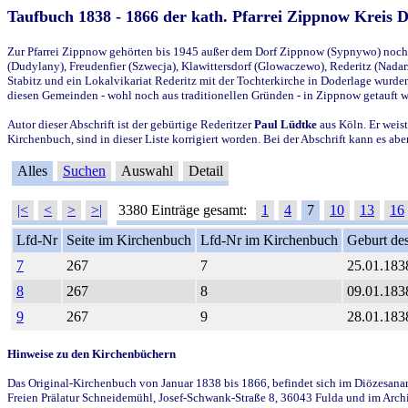
Taufbuch 1838 - 1866 der kath. Pfarrei Zippnow Kreis 
Zur Pfarrei Zippnow gehörten bis 1945 außer dem Dorf Zippnow (Sypnywo) noch d
(Dudylany), Freudenfier (Szwecja), Klawittersdorf (Glowaczewo), Rederitz (Nadarz
Stabitz und ein Lokalvikariat Rederitz mit der Tochterkirche in Doderlage wurd
diesen Gemeinden - wohl noch aus traditionellen Gründen - in Zippnow getauft 
Autor dieser Abschrift ist der gebürtige Rederitzer
Paul Lüdtke
aus Köln. Er weist
Kirchenbuch, sind in dieser Liste korrigiert worden. Bei der Abschrift kann es 
Alles
Suchen
Auswahl
Detail
|<
<
>
>|
3380 Einträge gesamt:
1
4
7
10
13
16
Lfd-Nr
Seite im Kirchenbuch
Lfd-Nr im Kirchenbuch
Geburt des
7
267
7
25.01.183
8
267
8
09.01.183
9
267
9
28.01.183
Hinweise zu den Kirchenbüchern
Das Original-Kirchenbuch von Januar 1838 bis 1866, befindet sich im Diözesanarch
Freien Prälatur Schneidemühl, Josef-Schwank-Straße 8, 36043 Fulda und im Archi