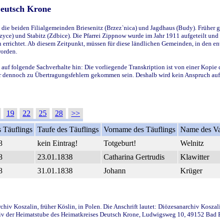
Deutsch Krone
ie beiden Filialgemeinden Briesenitz (Brzez`nica) und Jagdhaus (Budy). Früher g
yce) und Stabitz (Zdbice). Die Pfarrei Zippnow wurde im Jahr 1911 aufgeteilt und e
en errichtet. Ab diesem Zeitpunkt, müssen für diese ländlichen Gemeinden, in den
worden.
 auf folgende Sachverhalte hin: Die vorliegende Transkription ist von einer Kopie 
aber dennoch zu Übertragungsfehlern gekommen sein. Deshalb wird kein Anspruch auf 
19
22
25
28
>>
 Täuflings
Taufe des Täuflings
Vorname des Täuflings
Name des Va
8
kein Eintrag!
Totgeburt!
Welnitz
8
23.01.1838
Catharina Gertrudis
Klawitter
8
31.01.1838
Johann
Krüger
iv Koszalin, früher Köslin, in Polen. Die Anschrift lautet: Diözesanarchiv Koszal
v der Heimatstube des Heimatkreises Deutsch Krone, Ludwigsweg 10, 49152 Bad Ess