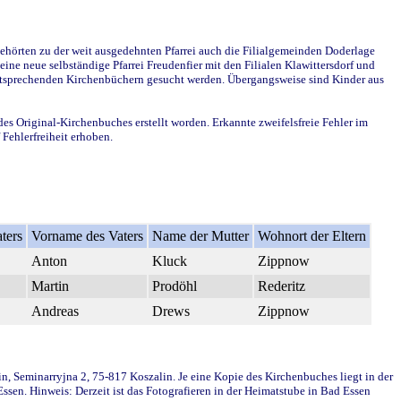
ehörten zu der weit ausgedehnten Pfarrei auch die Filialgemeinden Doderlage
ine neue selbständige Pfarrei Freudenfier mit den Filialen Klawittersdorf und
 entsprechenden Kirchenbüchern gesucht werden. Übergangsweise sind Kinder aus
des Original-Kirchenbuches erstellt worden. Erkannte zweifelsfreie Fehler im
Fehlerfreiheit erhoben.
ters
Vorname des Vaters
Name der Mutter
Wohnort der Eltern
Anton
Kluck
Zippnow
Martin
Prodöhl
Rederitz
Andreas
Drews
Zippnow
in, Seminarryjna 2, 75-817 Koszalin. Je eine Kopie des Kirchenbuches liegt in der
en. Hinweis: Derzeit ist das Fotografieren in der Heimatstube in Bad Essen