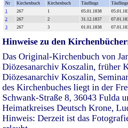
Nr
Kirchenbuch
Kirchenbuch
Täuflings
Täufling
1
267
1
05.01.1838
05.01.18
2
267
2
31.12.1837
07.01.18
3
267
3
01.01.1838
07.01.18
Hinweise zu den Kirchenbücher
Das Original-Kirchenbuch von Jan
Diözesanarchiv Koszalin, früher Kö
Diözesanarchiv Koszalin, Seminar
des Kirchenbuches liegt in der Fr
Schwank-Straße 8, 36043 Fulda u
Heimatkreises Deutsch Krone, Lu
Hinweis: Derzeit ist das Fotograf