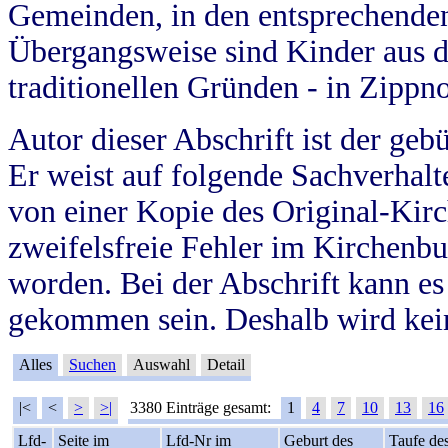
Gemeinden, in den entsprechende
Übergangsweise sind Kinder aus 
traditionellen Gründen - in Zippn
Autor dieser Abschrift ist der geb
Er weist auf folgende Sachverhalte
von einer Kopie des Original-Kirc
zweifelsfreie Fehler im Kirchenbuc
worden. Bei der Abschrift kann e
gekommen sein. Deshalb wird kein
Alles
Suchen
Auswahl
Detail
|<
<
>
>|
3380 Einträge gesamt:
1
4
7
10
13
16
Lfd-
Seite im
Lfd-Nr im
Geburt des
Taufe de