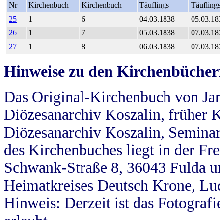
Nr
Kirchenbuch
Kirchenbuch
Täuflings
Täufling
25
1
6
04.03.1838
05.03.18
26
1
7
05.03.1838
07.03.18
27
1
8
06.03.1838
07.03.18
Hinweise zu den Kirchenbücher
Das Original-Kirchenbuch von Jan
Diözesanarchiv Koszalin, früher Kö
Diözesanarchiv Koszalin, Seminar
des Kirchenbuches liegt in der Fr
Schwank-Straße 8, 36043 Fulda u
Heimatkreises Deutsch Krone, Lu
Hinweis: Derzeit ist das Fotograf