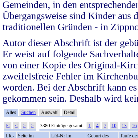
Gemeinden, in den entsprechende
Übergangsweise sind Kinder aus 
traditionellen Gründen - in Zippn
Autor dieser Abschrift ist der geb
Er weist auf folgende Sachverhalte
von einer Kopie des Original-Kirc
zweifelsfreie Fehler im Kirchenbuc
worden. Bei der Abschrift kann e
gekommen sein. Deshalb wird kein
Alles
Suchen
Auswahl
Detail
|<
<
>
>|
3380 Einträge gesamt:
1
4
7
10
13
16
Lfd-
Seite im
Lfd-Nr im
Geburt des
Taufe de