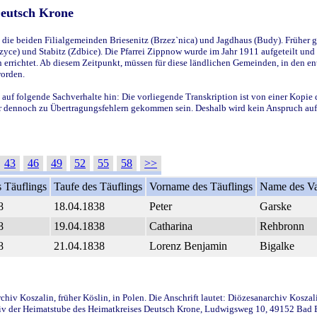
Deutsch Krone
ie beiden Filialgemeinden Briesenitz (Brzez`nica) und Jagdhaus (Budy). Früher g
yce) und Stabitz (Zdbice). Die Pfarrei Zippnow wurde im Jahr 1911 aufgeteilt und e
en errichtet. Ab diesem Zeitpunkt, müssen für diese ländlichen Gemeinden, in den
worden.
 auf folgende Sachverhalte hin: Die vorliegende Transkription ist von einer Kopie 
aber dennoch zu Übertragungsfehlern gekommen sein. Deshalb wird kein Anspruch auf 
43
46
49
52
55
58
>>
 Täuflings
Taufe des Täuflings
Vorname des Täuflings
Name des Va
8
18.04.1838
Peter
Garske
8
19.04.1838
Catharina
Rehbronn
8
21.04.1838
Lorenz Benjamin
Bigalke
iv Koszalin, früher Köslin, in Polen. Die Anschrift lautet: Diözesanarchiv Koszal
v der Heimatstube des Heimatkreises Deutsch Krone, Ludwigsweg 10, 49152 Bad Ess