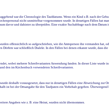
ggebend war die Chronologie des Taufdatums. Wenn ein Kind z.B. nach der Geburt 
rchenpersonal nicht unmittelbar vorgenommen wurde. In derartigen Fällen hat man d
raum davor und dahinter zu überprüfen. Eine exakte Suchabfrage nach dem Datum i
den offensichtlich so aufgeschrieben, wie die Amtsperson ihn verstanden hat, ode
n Dörfern war schließlich Dialekt. In den Fällen bei denen erkannt wurde, dass di
t, wobei mehrere Schreibvarianten Anwendung fanden. In dieser Liste wurde in de
n und den im Kirchenbuch verwendeten Schreibvarianten.
wurde deshalb vorausgesetzt, dass nur in derartigen Fällen eine Abweichung zur O
eshalb ist bei der Ortsangabe für den Taufpaten ein Vorbehalt gegeben. Überwiegen
weitere Angaben wie z. B. eine Heirat, wurden nicht übernommen.