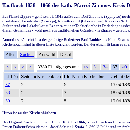
Taufbuch 1838 - 1866 der kath. Pfarrei Zippnow Kreis 
Zur Pfarrei Zippnow gehörten bis 1945 außer dem Dorf Zippnow (Sypnywo) noch d
(Dudylany), Freudenfier (Szwecja), Klawittersdorf (Glowaczewo), Rederitz (Nadarz
Stabitz und ein Lokalvikariat Rederitz mit der Tochterkirche in Doderlage wurd
diesen Gemeinden - wohl noch aus traditionellen Gründen - in Zippnow getauft 
Autor dieser Abschrift ist der gebürtige Rederitzer
Paul Lüdtke
aus Köln. Er weist
Kirchenbuch, sind in dieser Liste korrigiert worden. Bei der Abschrift kann es 
Alles
Suchen
Auswahl
Detail
|<
<
>
>|
3380 Einträge gesamt:
<<
31
34
37
40
Lfd-Nr
Seite im Kirchenbuch
Lfd-Nr im Kirchenbuch
Geburt des
37
2
6
15.04.183
38
2
7
18.04.183
39
2
8
19.04.183
Hinweise zu den Kirchenbüchern
Das Original-Kirchenbuch von Januar 1838 bis 1866, befindet sich im Diözesanarch
Freien Prälatur Schneidemühl, Josef-Schwank-Straße 8, 36043 Fulda und im Archi