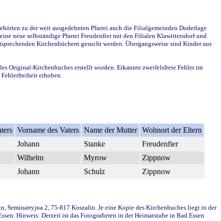
ehörten zu der weit ausgedehnten Pfarrei auch die Filialgemeinden Doderlage
ine neue selbständige Pfarrei Freudenfier mit den Filialen Klawittersdorf und
 entsprechenden Kirchenbüchern gesucht werden. Übergangsweise sind Kinder aus
des Original-Kirchenbuches erstellt worden. Erkannte zweifelsfreie Fehler im
Fehlerfreiheit erhoben.
ters
Vorname des Vaters
Name der Mutter
Wohnort der Eltern
Johann
Stanke
Freudenfier
Wilhelm
Myrow
Zippnow
Johann
Schulz
Zippnow
in, Seminarryjna 2, 75-817 Koszalin. Je eine Kopie des Kirchenbuches liegt in der
en. Hinweis: Derzeit ist das Fotografieren in der Heimatstube in Bad Essen