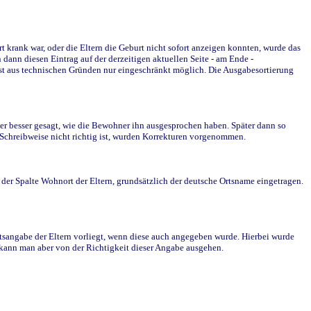
krank war, oder die Eltern die Geburt nicht sofort anzeigen konnten, wurde das
ann diesen Eintrag auf der derzeitigen aktuellen Seite - am Ende -
st aus technischen Gründen nur eingeschränkt möglich. Die Ausgabesortierung
r besser gesagt, wie die Bewohner ihn ausgesprochen haben. Später dann so
e Schreibweise nicht richtig ist, wurden Korrekturen vorgenommen.
r Spalte Wohnort der Eltern, grundsätzlich der deutsche Ortsname eingetragen.
rtsangabe der Eltern vorliegt, wenn diese auch angegeben wurde. Hierbei wurde
d kann man aber von der Richtigkeit dieser Angabe ausgehen.