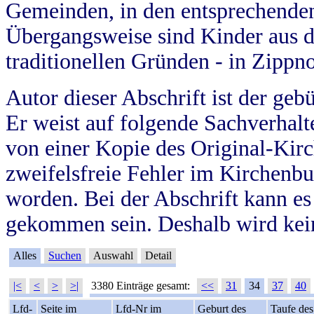
Gemeinden, in den entsprechende
Übergangsweise sind Kinder aus 
traditionellen Gründen - in Zippn
Autor dieser Abschrift ist der geb
Er weist auf folgende Sachverhalte
von einer Kopie des Original-Kirc
zweifelsfreie Fehler im Kirchenbuc
worden. Bei der Abschrift kann e
gekommen sein. Deshalb wird kein
Alles
Suchen
Auswahl
Detail
|<
<
>
>|
3380 Einträge gesamt:
<<
31
34
37
40
Lfd-
Seite im
Lfd-Nr im
Geburt des
Taufe des