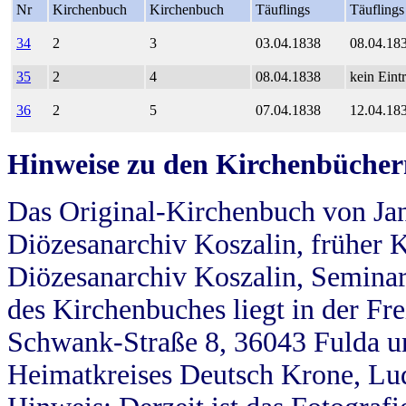
Nr
Kirchenbuch
Kirchenbuch
Täuflings
Täuflings
34
2
3
03.04.1838
08.04.18
35
2
4
08.04.1838
kein Eint
36
2
5
07.04.1838
12.04.18
Hinweise zu den Kirchenbücher
Das Original-Kirchenbuch von Jan
Diözesanarchiv Koszalin, früher Kö
Diözesanarchiv Koszalin, Seminar
des Kirchenbuches liegt in der Fr
Schwank-Straße 8, 36043 Fulda u
Heimatkreises Deutsch Krone, Lu