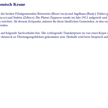
Deutsch Krone
ie beiden Filialgemeinden Briesenitz (Brzez`nica) und Jagdhaus (Budy). Früher g
yce) und Stabitz (Zdbice). Die Pfarrei Zippnow wurde im Jahr 1911 aufgeteilt und e
en errichtet. Ab diesem Zeitpunkt, müssen für diese ländlichen Gemeinden, in den
worden.
 auf folgende Sachverhalte hin: Die vorliegende Transkription ist von einer Kopie 
aber dennoch zu Übertragungsfehlern gekommen sein. Deshalb wird kein Anspruch auf 