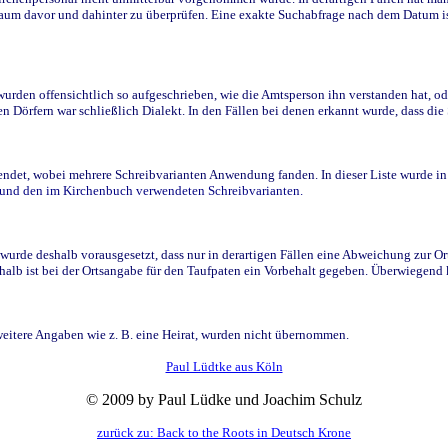
raum davor und dahinter zu überprüfen. Eine exakte Suchabfrage nach dem Datum i
den offensichtlich so aufgeschrieben, wie die Amtsperson ihn verstanden hat, ode
n Dörfern war schließlich Dialekt. In den Fällen bei denen erkannt wurde, dass di
t, wobei mehrere Schreibvarianten Anwendung fanden. In dieser Liste wurde in de
n und den im Kirchenbuch verwendeten Schreibvarianten.
wurde deshalb vorausgesetzt, dass nur in derartigen Fällen eine Abweichung zur O
eshalb ist bei der Ortsangabe für den Taufpaten ein Vorbehalt gegeben. Überwiegen
weitere Angaben wie z. B. eine Heirat, wurden nicht übernommen.
Paul Lüdtke aus Köln
© 2009 by Paul Lüdke und Joachim Schulz
zurück zu: Back to the Roots in Deutsch Krone