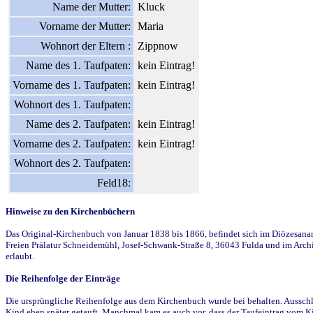
Name der Mutter:
Kluck
Vorname der Mutter:
Maria
Wohnort der Eltern :
Zippnow
Name des 1. Taufpaten:
kein Eintrag!
Vorname des 1. Taufpaten:
kein Eintrag!
Wohnort des 1. Taufpaten:
Name des 2. Taufpaten:
kein Eintrag!
Vorname des 2. Taufpaten:
kein Eintrag!
Wohnort des 2. Taufpaten:
Feld18:
Hinweise zu den Kirchenbüchern
Das Original-Kirchenbuch von Januar 1838 bis 1866, befindet sich im Diözesanarch
Freien Prälatur Schneidemühl, Josef-Schwank-Straße 8, 36043 Fulda und im Archi
erlaubt.
Die Reihenfolge der Einträge
Die ursprüngliche Reihenfolge aus dem Kirchenbuch wurde bei behalten. Ausschla
Kind eben später getauft. Manchmal kam es auch vor, dass der Taufeintrag vom Ki