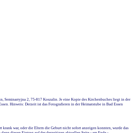
in, Seminarryjna 2, 75-817 Koszalin. Je eine Kopie des Kirchenbuches liegt in der
en. Hinweis: Derzeit ist das Fotografieren in der Heimatstube in Bad Essen
krank war, oder die Eltern die Geburt nicht sofort anzeigen konnten, wurde das
ann diesen Eintrag auf der derzeitigen aktuellen Seite - am Ende -