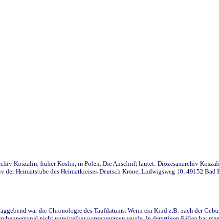
iv Koszalin, früher Köslin, in Polen. Die Anschrift lautet: Diözesanarchiv Koszal
v der Heimatstube des Heimatkreises Deutsch Krone, Ludwigsweg 10, 49152 Bad Ess
ggebend war die Chronologie des Taufdatums. Wenn ein Kind z.B. nach der Geburt 
rchenpersonal nicht unmittelbar vorgenommen wurde. In derartigen Fällen hat man d