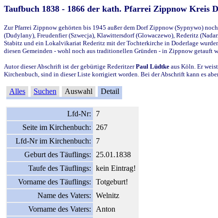
Taufbuch 1838 - 1866 der kath. Pfarrei Zippnow Kreis 
Zur Pfarrei Zippnow gehörten bis 1945 außer dem Dorf Zippnow (Sypnywo) noch d
(Dudylany), Freudenfier (Szwecja), Klawittersdorf (Glowaczewo), Rederitz (Nadarz
Stabitz und ein Lokalvikariat Rederitz mit der Tochterkirche in Doderlage wurd
diesen Gemeinden - wohl noch aus traditionellen Gründen - in Zippnow getauft 
Autor dieser Abschrift ist der gebürtige Rederitzer
Paul Lüdtke
aus Köln. Er weist
Kirchenbuch, sind in dieser Liste korrigiert worden. Bei der Abschrift kann es 
Alles
Suchen
Auswahl
Detail
Lfd-Nr:
7
Seite im Kirchenbuch:
267
Lfd-Nr im Kirchenbuch:
7
Geburt des Täuflings:
25.01.1838
Taufe des Täuflings:
kein Eintrag!
Vorname des Täuflings:
Totgeburt!
Name des Vaters:
Welnitz
Vorname des Vaters:
Anton