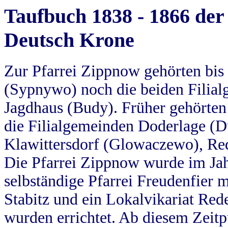
Taufbuch 1838 - 1866 der
Deutsch Krone
Zur Pfarrei Zippnow gehörten bi
(Sypnywo) noch die beiden Filial
Jagdhaus (Budy). Früher gehörten 
die Filialgemeinden Doderlage (D
Klawittersdorf (Glowaczewo), Red
Die Pfarrei Zippnow wurde im Jah
selbständige Pfarrei Freudenfier m
Stabitz und ein Lokalvikariat Red
wurden errichtet. Ab diesem Zeitp