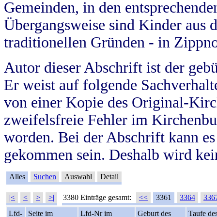
Gemeinden, in den entsprechende
Übergangsweise sind Kinder aus 
traditionellen Gründen - in Zippn
Autor dieser Abschrift ist der geb
Er weist auf folgende Sachverhalte
von einer Kopie des Original-Kirc
zweifelsfreie Fehler im Kirchenbuc
worden. Bei der Abschrift kann e
gekommen sein. Deshalb wird kein
Alles
Suchen
Auswahl
Detail
|<
<
>
>|
3380 Einträge gesamt:
<<
3361
3364
336
Lfd-
Seite im
Lfd-Nr im
Geburt des
Taufe de