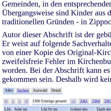
Gemeinden, in den entsprechende
Übergangsweise sind Kinder aus 
traditionellen Gründen - in Zippn
Autor dieser Abschrift ist der geb
Er weist auf folgende Sachverhalte
von einer Kopie des Original-Kirc
zweifelsfreie Fehler im Kirchenbuc
worden. Bei der Abschrift kann e
gekommen sein. Deshalb wird kein
Alles
Suchen
Auswahl
Detail
|<
<
>
>|
3380 Einträge gesamt:
<<
3361
3364
336
Lfd-
Seite im
Lfd-Nr im
Geburt des
Taufe de