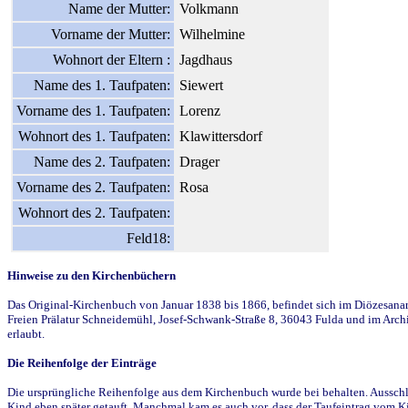
Name der Mutter:
Volkmann
Vorname der Mutter:
Wilhelmine
Wohnort der Eltern :
Jagdhaus
Name des 1. Taufpaten:
Siewert
Vorname des 1. Taufpaten:
Lorenz
Wohnort des 1. Taufpaten:
Klawittersdorf
Name des 2. Taufpaten:
Drager
Vorname des 2. Taufpaten:
Rosa
Wohnort des 2. Taufpaten:
Feld18:
Hinweise zu den Kirchenbüchern
Das Original-Kirchenbuch von Januar 1838 bis 1866, befindet sich im Diözesanarch
Freien Prälatur Schneidemühl, Josef-Schwank-Straße 8, 36043 Fulda und im Archi
erlaubt.
Die Reihenfolge der Einträge
Die ursprüngliche Reihenfolge aus dem Kirchenbuch wurde bei behalten. Ausschla
Kind eben später getauft. Manchmal kam es auch vor, dass der Taufeintrag vom Ki