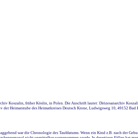
iv Koszalin, früher Köslin, in Polen. Die Anschrift lautet: Diözesanarchiv Koszal
v der Heimatstube des Heimatkreises Deutsch Krone, Ludwigsweg 10, 49152 Bad Ess
ggebend war die Chronologie des Taufdatums. Wenn ein Kind z.B. nach der Geburt 
rchenpersonal nicht unmittelbar vorgenommen wurde. In derartigen Fällen hat man d