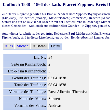
Taufbuch 1838 - 1866 der kath. Pfarrei Zippnow Kreis 
Zur Pfarrei Zippnow gehörten bis 1945 außer dem Dorf Zippnow (Sypnywo) noch d
(Dudylany), Freudenfier (Szwecja), Klawittersdorf (Glowaczewo), Rederitz (Nadarz
Stabitz und ein Lokalvikariat Rederitz mit der Tochterkirche in Doderlage wurd
diesen Gemeinden - wohl noch aus traditionellen Gründen - in Zippnow getauft 
Autor dieser Abschrift ist der gebürtige Rederitzer
Paul Lüdtke
aus Köln. Er weist
Kirchenbuch, sind in dieser Liste korrigiert worden. Bei der Abschrift kann es 
Alles
Suchen
Auswahl
Detail
Lfd-Nr:
34
Seite im Kirchenbuch:
2
Lfd-Nr im Kirchenbuch:
3
Geburt des Täuflings:
03.04.1838
Taufe des Täuflings:
08.04.1838
Vorname des Täuflings:
Rosa Albertina Theresisa
Name des Vaters:
Siewert
Vorname des Vaters:
Andreas