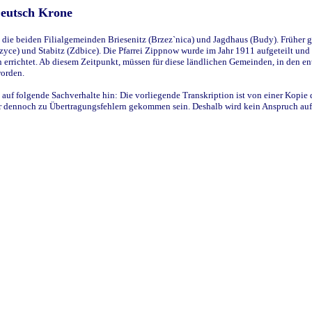
Deutsch Krone
ie beiden Filialgemeinden Briesenitz (Brzez`nica) und Jagdhaus (Budy). Früher g
yce) und Stabitz (Zdbice). Die Pfarrei Zippnow wurde im Jahr 1911 aufgeteilt und e
en errichtet. Ab diesem Zeitpunkt, müssen für diese ländlichen Gemeinden, in den
worden.
 auf folgende Sachverhalte hin: Die vorliegende Transkription ist von einer Kopie 
aber dennoch zu Übertragungsfehlern gekommen sein. Deshalb wird kein Anspruch auf 