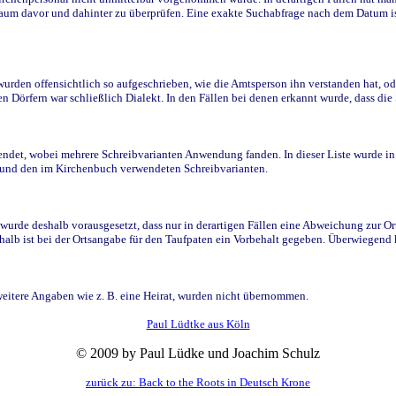
raum davor und dahinter zu überprüfen. Eine exakte Suchabfrage nach dem Datum i
den offensichtlich so aufgeschrieben, wie die Amtsperson ihn verstanden hat, ode
n Dörfern war schließlich Dialekt. In den Fällen bei denen erkannt wurde, dass di
t, wobei mehrere Schreibvarianten Anwendung fanden. In dieser Liste wurde in de
n und den im Kirchenbuch verwendeten Schreibvarianten.
wurde deshalb vorausgesetzt, dass nur in derartigen Fällen eine Abweichung zur O
eshalb ist bei der Ortsangabe für den Taufpaten ein Vorbehalt gegeben. Überwiegen
weitere Angaben wie z. B. eine Heirat, wurden nicht übernommen.
Paul Lüdtke aus Köln
© 2009 by Paul Lüdke und Joachim Schulz
zurück zu: Back to the Roots in Deutsch Krone