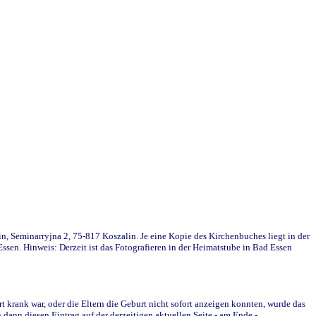
in, Seminarryjna 2, 75-817 Koszalin. Je eine Kopie des Kirchenbuches liegt in der
en. Hinweis: Derzeit ist das Fotografieren in der Heimatstube in Bad Essen
krank war, oder die Eltern die Geburt nicht sofort anzeigen konnten, wurde das
ann diesen Eintrag auf der derzeitigen aktuellen Seite - am Ende -