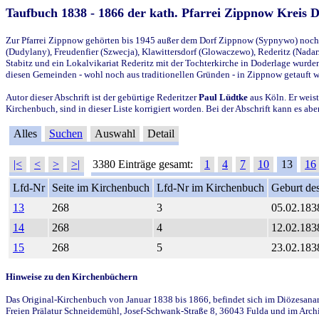
Taufbuch 1838 - 1866 der kath. Pfarrei Zippnow Kreis 
Zur Pfarrei Zippnow gehörten bis 1945 außer dem Dorf Zippnow (Sypnywo) noch d
(Dudylany), Freudenfier (Szwecja), Klawittersdorf (Glowaczewo), Rederitz (Nadarz
Stabitz und ein Lokalvikariat Rederitz mit der Tochterkirche in Doderlage wurd
diesen Gemeinden - wohl noch aus traditionellen Gründen - in Zippnow getauft 
Autor dieser Abschrift ist der gebürtige Rederitzer
Paul Lüdtke
aus Köln. Er weist
Kirchenbuch, sind in dieser Liste korrigiert worden. Bei der Abschrift kann es 
Alles
Suchen
Auswahl
Detail
|<
<
>
>|
3380 Einträge gesamt:
1
4
7
10
13
16
Lfd-Nr
Seite im Kirchenbuch
Lfd-Nr im Kirchenbuch
Geburt des
13
268
3
05.02.183
14
268
4
12.02.183
15
268
5
23.02.183
Hinweise zu den Kirchenbüchern
Das Original-Kirchenbuch von Januar 1838 bis 1866, befindet sich im Diözesanarch
Freien Prälatur Schneidemühl, Josef-Schwank-Straße 8, 36043 Fulda und im Archi