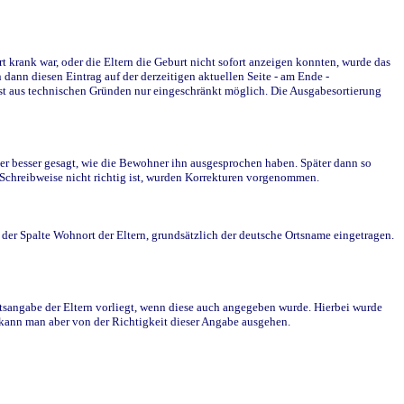
krank war, oder die Eltern die Geburt nicht sofort anzeigen konnten, wurde das
ann diesen Eintrag auf der derzeitigen aktuellen Seite - am Ende -
st aus technischen Gründen nur eingeschränkt möglich. Die Ausgabesortierung
r besser gesagt, wie die Bewohner ihn ausgesprochen haben. Später dann so
e Schreibweise nicht richtig ist, wurden Korrekturen vorgenommen.
r Spalte Wohnort der Eltern, grundsätzlich der deutsche Ortsname eingetragen.
rtsangabe der Eltern vorliegt, wenn diese auch angegeben wurde. Hierbei wurde
d kann man aber von der Richtigkeit dieser Angabe ausgehen.