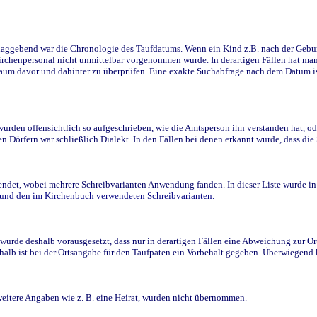
ggebend war die Chronologie des Taufdatums. Wenn ein Kind z.B. nach der Geburt 
rchenpersonal nicht unmittelbar vorgenommen wurde. In derartigen Fällen hat man d
raum davor und dahinter zu überprüfen. Eine exakte Suchabfrage nach dem Datum i
den offensichtlich so aufgeschrieben, wie die Amtsperson ihn verstanden hat, ode
n Dörfern war schließlich Dialekt. In den Fällen bei denen erkannt wurde, dass di
t, wobei mehrere Schreibvarianten Anwendung fanden. In dieser Liste wurde in de
n und den im Kirchenbuch verwendeten Schreibvarianten.
wurde deshalb vorausgesetzt, dass nur in derartigen Fällen eine Abweichung zur O
eshalb ist bei der Ortsangabe für den Taufpaten ein Vorbehalt gegeben. Überwiegen
weitere Angaben wie z. B. eine Heirat, wurden nicht übernommen.