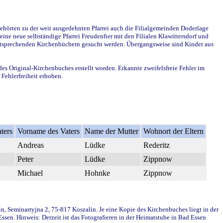
ehörten zu der weit ausgedehnten Pfarrei auch die Filialgemeinden Doderlage
ine neue selbständige Pfarrei Freudenfier mit den Filialen Klawittersdorf und
 entsprechenden Kirchenbüchern gesucht werden. Übergangsweise sind Kinder aus
des Original-Kirchenbuches erstellt worden. Erkannte zweifelsfreie Fehler im
Fehlerfreiheit erhoben.
ters
Vorname des Vaters
Name der Mutter
Wohnort der Eltern
Andreas
Lüdke
Rederitz
Peter
Lüdke
Zippnow
Michael
Hohnke
Zippnow
in, Seminarryjna 2, 75-817 Koszalin. Je eine Kopie des Kirchenbuches liegt in der
en. Hinweis: Derzeit ist das Fotografieren in der Heimatstube in Bad Essen