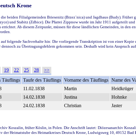
Deutsch Krone
ie beiden Filialgemeinden Briesenitz (Brzez`nica) und Jagdhaus (Budy). Früher g
yce) und Stabitz (Zdbice). Die Pfarrei Zippnow wurde im Jahr 1911 aufgeteilt und e
en errichtet. Ab diesem Zeitpunkt, müssen für diese ländlichen Gemeinden, in den
worden.
 auf folgende Sachverhalte hin: Die vorliegende Transkription ist von einer Kopie 
aber dennoch zu Übertragungsfehlern gekommen sein. Deshalb wird kein Anspruch auf 
19
22
25
28
>>
 Täuflings
Taufe des Täuflings
Vorname des Täuflings
Name des Va
8
11.02.1838
Martin
Heidkrüger
8
14.02.1838
Justina
Hohnke
8
24.02.1838
Christian
Jaster
iv Koszalin, früher Köslin, in Polen. Die Anschrift lautet: Diözesanarchiv Koszal
v der Heimatstube des Heimatkreises Deutsch Krone, Ludwigsweg 10, 49152 Bad Ess