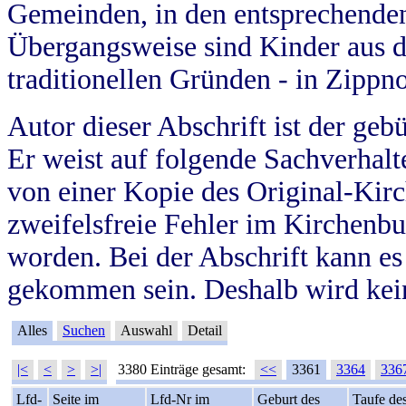
Gemeinden, in den entsprechende
Übergangsweise sind Kinder aus 
traditionellen Gründen - in Zippn
Autor dieser Abschrift ist der geb
Er weist auf folgende Sachverhalte
von einer Kopie des Original-Kirc
zweifelsfreie Fehler im Kirchenbuc
worden. Bei der Abschrift kann e
gekommen sein. Deshalb wird kein
Alles
Suchen
Auswahl
Detail
|<
<
>
>|
3380 Einträge gesamt:
<<
3361
3364
336
Lfd-
Seite im
Lfd-Nr im
Geburt des
Taufe de