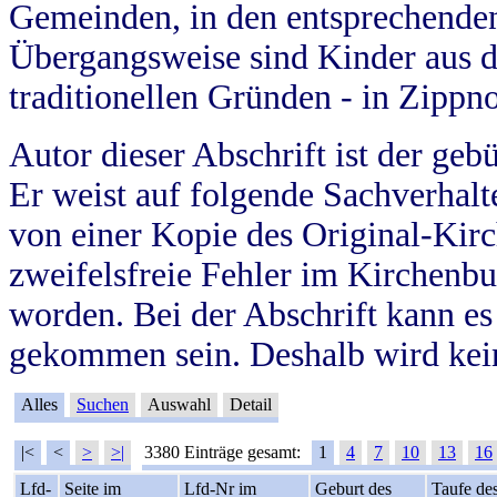
Gemeinden, in den entsprechende
Übergangsweise sind Kinder aus 
traditionellen Gründen - in Zippn
Autor dieser Abschrift ist der geb
Er weist auf folgende Sachverhalte
von einer Kopie des Original-Kirc
zweifelsfreie Fehler im Kirchenbuc
worden. Bei der Abschrift kann e
gekommen sein. Deshalb wird kein
Alles
Suchen
Auswahl
Detail
|<
<
>
>|
3380 Einträge gesamt:
1
4
7
10
13
16
Lfd-
Seite im
Lfd-Nr im
Geburt des
Taufe de