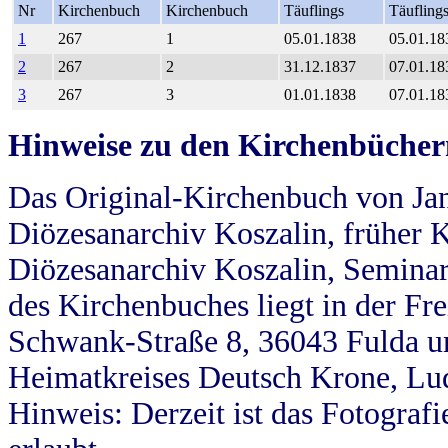
Nr
Kirchenbuch
Kirchenbuch
Täuflings
Täufling
1
267
1
05.01.1838
05.01.18
2
267
2
31.12.1837
07.01.18
3
267
3
01.01.1838
07.01.18
Hinweise zu den Kirchenbücher
Das Original-Kirchenbuch von Jan
Diözesanarchiv Koszalin, früher Kö
Diözesanarchiv Koszalin, Seminar
des Kirchenbuches liegt in der Fr
Schwank-Straße 8, 36043 Fulda u
Heimatkreises Deutsch Krone, Lu
Hinweis: Derzeit ist das Fotograf