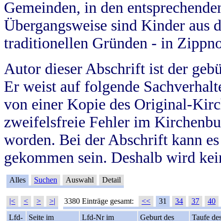
Gemeinden, in den entsprechende
Übergangsweise sind Kinder aus 
traditionellen Gründen - in Zippn
Autor dieser Abschrift ist der geb
Er weist auf folgende Sachverhalte
von einer Kopie des Original-Kirc
zweifelsfreie Fehler im Kirchenbuc
worden. Bei der Abschrift kann e
gekommen sein. Deshalb wird kein
Alles
Suchen
Auswahl
Detail
|<
<
>
>|
3380 Einträge gesamt:
<<
31
34
37
40
Lfd-
Seite im
Lfd-Nr im
Geburt des
Taufe de