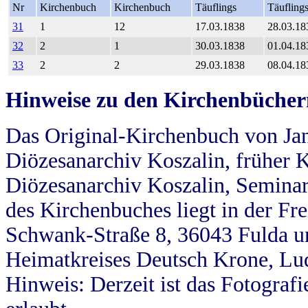
Nr
Kirchenbuch
Kirchenbuch
Täuflings
Täufling
31
1
12
17.03.1838
28.03.18
32
2
1
30.03.1838
01.04.18
33
2
2
29.03.1838
08.04.18
Hinweise zu den Kirchenbücher
Das Original-Kirchenbuch von Jan
Diözesanarchiv Koszalin, früher Kö
Diözesanarchiv Koszalin, Seminar
des Kirchenbuches liegt in der Fr
Schwank-Straße 8, 36043 Fulda u
Heimatkreises Deutsch Krone, Lu
Hinweis: Derzeit ist das Fotograf