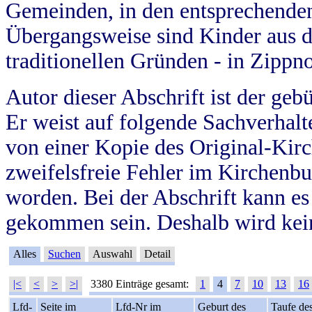
Gemeinden, in den entsprechende
Übergangsweise sind Kinder aus 
traditionellen Gründen - in Zippn
Autor dieser Abschrift ist der geb
Er weist auf folgende Sachverhalte
von einer Kopie des Original-Kirc
zweifelsfreie Fehler im Kirchenbuc
worden. Bei der Abschrift kann e
gekommen sein. Deshalb wird kein
Alles
Suchen
Auswahl
Detail
|<
<
>
>|
3380 Einträge gesamt:
1
4
7
10
13
16
Lfd-
Seite im
Lfd-Nr im
Geburt des
Taufe de