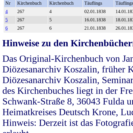
Nr
Kirchenbuch
Kirchenbuch
Täuflings
Täufling
4
267
4
02.01.1838
14.01.18
5
267
5
16.01.1838
18.01.18
6
267
6
21.01.1838
26.01.18
Hinweise zu den Kirchenbücher
Das Original-Kirchenbuch von Jan
Diözesanarchiv Koszalin, früher Kö
Diözesanarchiv Koszalin, Seminar
des Kirchenbuches liegt in der Fr
Schwank-Straße 8, 36043 Fulda u
Heimatkreises Deutsch Krone, Lu
Hinweis: Derzeit ist das Fotograf