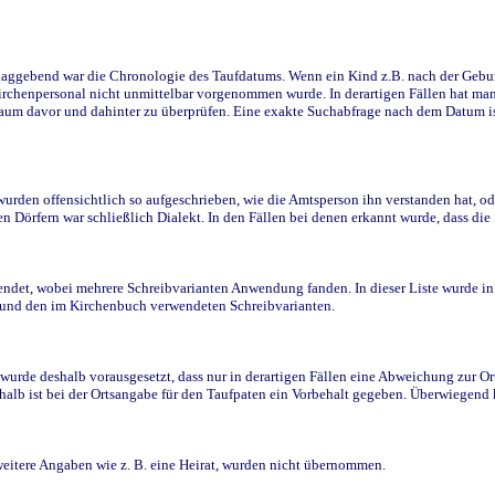
ggebend war die Chronologie des Taufdatums. Wenn ein Kind z.B. nach der Geburt 
rchenpersonal nicht unmittelbar vorgenommen wurde. In derartigen Fällen hat man d
raum davor und dahinter zu überprüfen. Eine exakte Suchabfrage nach dem Datum i
den offensichtlich so aufgeschrieben, wie die Amtsperson ihn verstanden hat, ode
n Dörfern war schließlich Dialekt. In den Fällen bei denen erkannt wurde, dass di
t, wobei mehrere Schreibvarianten Anwendung fanden. In dieser Liste wurde in de
n und den im Kirchenbuch verwendeten Schreibvarianten.
wurde deshalb vorausgesetzt, dass nur in derartigen Fällen eine Abweichung zur O
eshalb ist bei der Ortsangabe für den Taufpaten ein Vorbehalt gegeben. Überwiegen
weitere Angaben wie z. B. eine Heirat, wurden nicht übernommen.