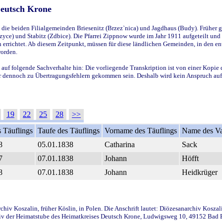
Deutsch Krone
ie beiden Filialgemeinden Briesenitz (Brzez`nica) und Jagdhaus (Budy). Früher g
yce) und Stabitz (Zdbice). Die Pfarrei Zippnow wurde im Jahr 1911 aufgeteilt und e
en errichtet. Ab diesem Zeitpunkt, müssen für diese ländlichen Gemeinden, in den
worden.
 auf folgende Sachverhalte hin: Die vorliegende Transkription ist von einer Kopie 
aber dennoch zu Übertragungsfehlern gekommen sein. Deshalb wird kein Anspruch auf 
19
22
25
28
>>
 Täuflings
Taufe des Täuflings
Vorname des Täuflings
Name des Va
8
05.01.1838
Catharina
Sack
7
07.01.1838
Johann
Höfft
8
07.01.1838
Johann
Heidkrüger
iv Koszalin, früher Köslin, in Polen. Die Anschrift lautet: Diözesanarchiv Koszal
v der Heimatstube des Heimatkreises Deutsch Krone, Ludwigsweg 10, 49152 Bad Ess