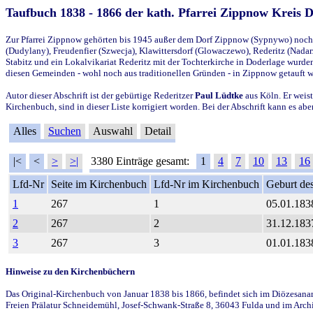
Taufbuch 1838 - 1866 der kath. Pfarrei Zippnow Kreis 
Zur Pfarrei Zippnow gehörten bis 1945 außer dem Dorf Zippnow (Sypnywo) noch d
(Dudylany), Freudenfier (Szwecja), Klawittersdorf (Glowaczewo), Rederitz (Nadarz
Stabitz und ein Lokalvikariat Rederitz mit der Tochterkirche in Doderlage wurd
diesen Gemeinden - wohl noch aus traditionellen Gründen - in Zippnow getauft 
Autor dieser Abschrift ist der gebürtige Rederitzer
Paul Lüdtke
aus Köln. Er weist
Kirchenbuch, sind in dieser Liste korrigiert worden. Bei der Abschrift kann es 
Alles
Suchen
Auswahl
Detail
|<
<
>
>|
3380 Einträge gesamt:
1
4
7
10
13
16
Lfd-Nr
Seite im Kirchenbuch
Lfd-Nr im Kirchenbuch
Geburt des
1
267
1
05.01.183
2
267
2
31.12.183
3
267
3
01.01.183
Hinweise zu den Kirchenbüchern
Das Original-Kirchenbuch von Januar 1838 bis 1866, befindet sich im Diözesanarch
Freien Prälatur Schneidemühl, Josef-Schwank-Straße 8, 36043 Fulda und im Archi