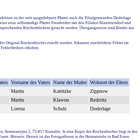
ehörten zu der weit ausgedehnten Pfarrei auch die Filialgemeinden Doderlage
ine neue selbständige Pfarrei Freudenfier mit den Filialen Klawittersdorf und
 entsprechenden Kirchenbüchern gesucht werden. Übergangsweise sind Kinder aus
des Original-Kirchenbuches erstellt worden. Erkannte zweifelsfreie Fehler im
Fehlerfreiheit erhoben.
ters
Vorname des Vaters
Name der Mutter
Wohnort der Eltern
Martin
Katritzke
Zippnow
Martin
Klawun
Rederitz
Lorenz
Schulz
Doderlage
in, Seminarryjna 2, 75-817 Koszalin. Je eine Kopie des Kirchenbuches liegt in der
en. Hinweis: Derzeit ist das Fotografieren in der Heimatstube in Bad Essen