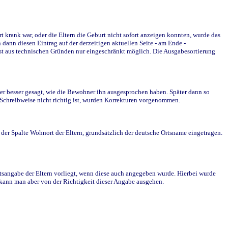
krank war, oder die Eltern die Geburt nicht sofort anzeigen konnten, wurde das
ann diesen Eintrag auf der derzeitigen aktuellen Seite - am Ende -
st aus technischen Gründen nur eingeschränkt möglich. Die Ausgabesortierung
r besser gesagt, wie die Bewohner ihn ausgesprochen haben. Später dann so
e Schreibweise nicht richtig ist, wurden Korrekturen vorgenommen.
r Spalte Wohnort der Eltern, grundsätzlich der deutsche Ortsname eingetragen.
rtsangabe der Eltern vorliegt, wenn diese auch angegeben wurde. Hierbei wurde
d kann man aber von der Richtigkeit dieser Angabe ausgehen.